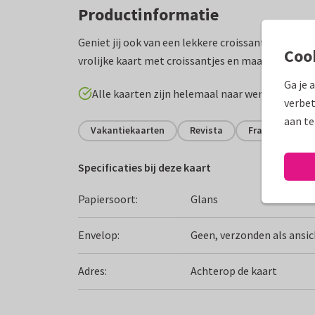
Productinformatie
Geniet jij ook van een lekkere croissant op vakant
Coo
vrolijke kaart met croissantjes en maak hem af m
Ga je 
Alle kaarten zijn helemaal naar wens aan te p
verbet
aan te
Vakantiekaarten
Revista
Frankrijk
Specificaties bij deze kaart
Papiersoort:
Glans
Envelop:
Geen, verzonden als ansi
Adres:
Achterop de kaart