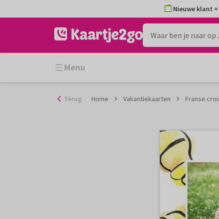
Ga
Nieuwe klant = 
naar
de
inhoud
Menu
Terug
Home
Vakantiekaarten
Franse croi