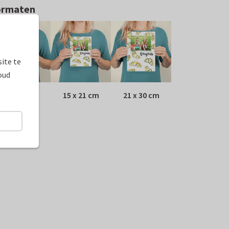
ormaten
ite te
oud
10 x 15 cm
15 x 21 cm
21 x 30 cm