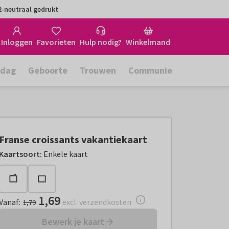
-neutraal gedrukt
Inloggen
Favorieten
Hulp nodig?
Winkelmand
rdag
Geboorte
Trouwen
Communie
Franse croissants vakantiekaart
Vanaf:
€ 1,69
excl. verzendkosten
Kaartsoort
:
Enkele kaart
1,69
Vanaf
:
excl. verzendkosten
1,79
Bewerk je kaart