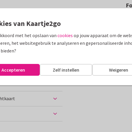
F
ie in Frankrijk? Stuur dan deze
kies van Kaartje2go
et eigen foto!
akkoord met het opslaan van
cookies
op jouw apparaat om de webs
assen
eren, het websitegebruik te analyseren en gepersonaliseerde inh
 bieden?
Groeten uit...
Accepteren
Zelf instellen
Weigeren
chtkaart