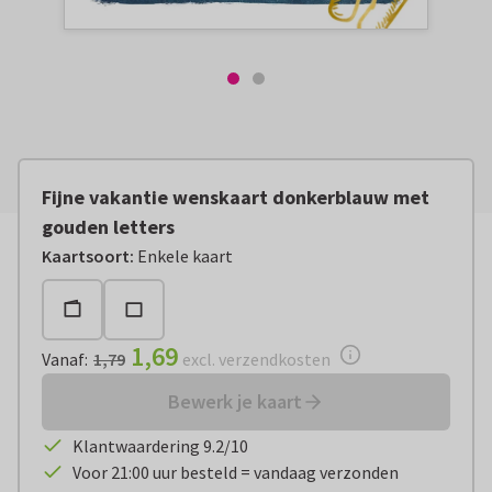
Fijne vakantie wenskaart donkerblauw met
gouden letters
Vanaf:
€ 1,69
excl. verzendkosten
Kaartsoort
:
Enkele kaart
1,69
Vanaf
:
1,79
excl. verzendkosten
Bewerk je kaart
Klantwaardering 9.2/10
Voor 21:00 uur besteld = vandaag verzonden