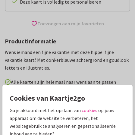
Deze kaart is volledig te personaliseren
Toevoegen aan mijn favorieten
Productinformatie
Wens iemand een fijne vakantie met deze hippe 'fijne
vakantie kaart'. Met donkerblauwe achtergrond en goudlook
letters en illustraties.
Alle kaarten zijn helemaal naar wens aan te passen
Cookies van Kaartje2go
Vakantiekaarten
ilse
Fijne vakantie
Ga je akkoord met het opslaan van
cookies
op jouw
Specificaties bij deze kaart
apparaat om de website te verbeteren, het
websitegebruik te analyseren en gepersonaliseerde
Papiersoort:
Glans
inhoud aan te bieden?