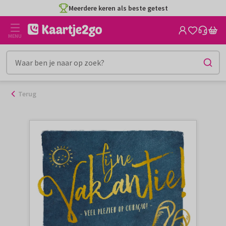
Ga
Meerdere keren als beste getest
naar
de
MENU
inhoud
Terug