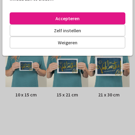
Envelop:
Geen, verzonden als ansichtkaart
Accepteren
Adres:
Achterop de kaart
Zelf instellen
Formaten
Weigeren
10 x 15 cm
15 x 21 cm
21 x 30 cm