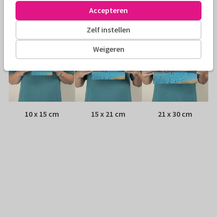
Adres:
Achterop de kaart
Accepteren
Formaten
Zelf instellen
Weigeren
10 x 15 cm
15 x 21 cm
21 x 30 cm