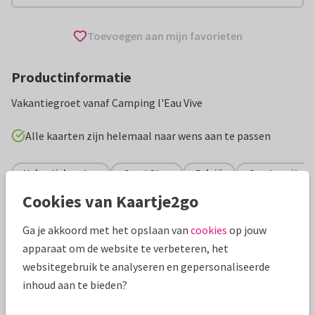
Toevoegen aan mijn favorieten
Productinformatie
Vakantiegroet vanaf Camping l'Eau Vive
Alle kaarten zijn helemaal naar wens aan te passen
Vakantiekaarten
Great Stay
België
Groeten uit...
Cookies van Kaartje2go
Specificaties bij deze kaart
Ga je akkoord met het opslaan van
cookies
op jouw
Papiersoort:
Kies uit 6 luxe papiersoorten
apparaat om de website te verbeteren, het
websitegebruik te analyseren en gepersonaliseerde
Envelop:
Witte vensterenvelop
inhoud aan te bieden?