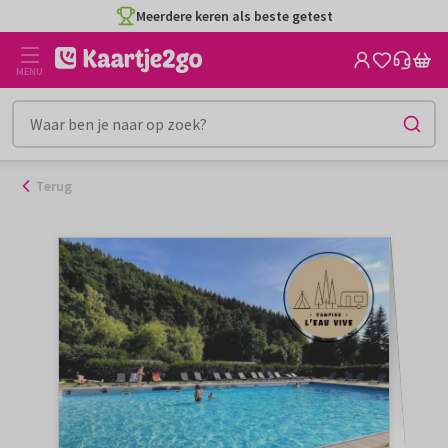
Ga
Meerdere keren als beste getest
naar
de
MENU
inhoud
Terug