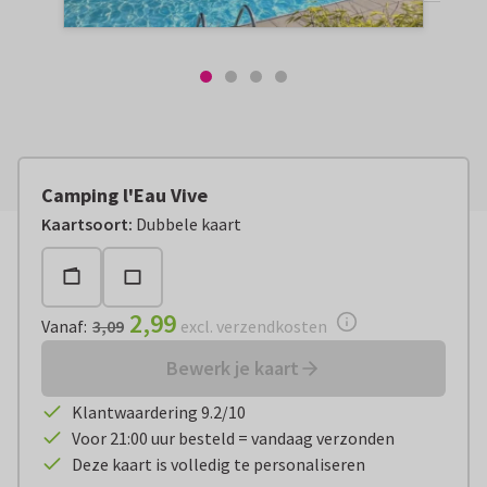
Camping l'Eau Vive
Vanaf:
€ 2,99
excl. verzendkosten
Kaartsoort
:
Dubbele kaart
2,99
Vanaf
:
3,09
excl. verzendkosten
Bewerk je kaart
Klantwaardering 9.2/10
Voor 21:00 uur besteld = vandaag verzonden
Deze kaart is volledig te personaliseren