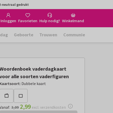
-neutraal gedrukt
Inloggen
Favorieten
Hulp nodig?
Winkelmand
rdag
Geboorte
Trouwen
Communie
Woordenboek vaderdagkaart
voor alle soorten vaderfiguren
Vanaf:
€ 2,99
excl. verzendkosten
Kaartsoort
:
Dubbele kaart
2,99
Vanaf
:
3,09
excl. verzendkosten