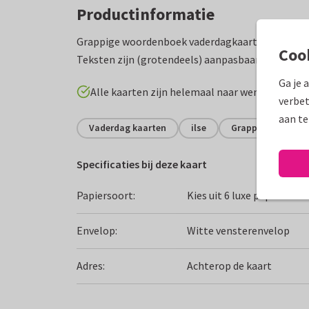
Productinformatie
Grappige woordenboek vaderdagkaart met beteken
Coo
Teksten zijn (grotendeels) aanpasbaar. Ook leuk
Ga je 
Alle kaarten zijn helemaal naar wens aan te p
verbet
aan te
Vaderdag kaarten
ilse
Grappig
Specificaties bij deze kaart
Papiersoort:
Kies uit 6 luxe papiersoor
Envelop:
Witte vensterenvelop
Adres:
Achterop de kaart