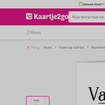
Ga
Nieuwe klant = 
naar
de
inhoud
Menu
Terug
Home
Vaderdag kaarten
Woordenbo