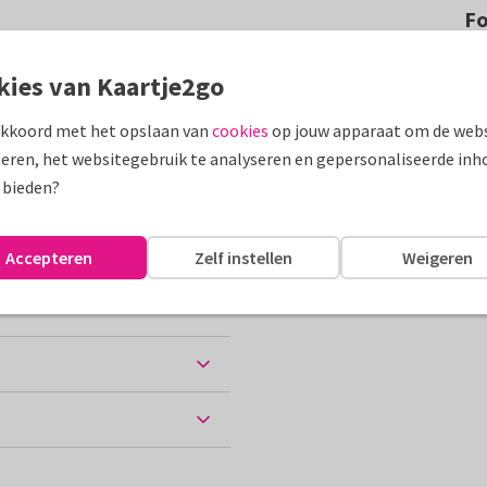
F
is van een echte vader.
kies van Kaartje2go
 voor bonusvader of oppasvader.
akkoord met het opslaan van
cookies
op jouw apparaat om de webs
assen
eren, het websitegebruik te analyseren en gepersonaliseerde inh
 bieden?
Accepteren
Zelf instellen
Weigeren
ten