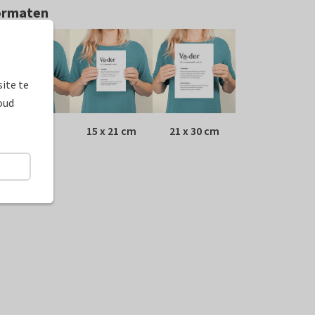
ormaten
ite te
oud
10 x 15 cm
15 x 21 cm
21 x 30 cm