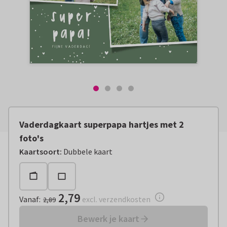
Vaderdagkaart superpapa hartjes met 2
foto's
Vanaf:
€ 2,79
excl. verzendkosten
Kaartsoort
:
Dubbele kaart
2,79
Vanaf
:
excl. verzendkosten
2,89
Bewerk je kaart