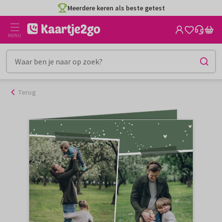
Ga
Meerdere keren als beste getest
naar
de
MENU
inhoud
Terug