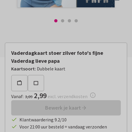
Vaderdagkaart stoer zilver foto's fijne
Vaderdag lieve papa
Vanaf:
€ 2,99
excl. verzendkosten
Kaartsoort
:
Dubbele kaart
2,99
Vanaf
:
excl. verzendkosten
3,09
Bewerk je kaart
Klantwaardering 9.2/10
Voor 21:00 uur besteld = vandaag verzonden