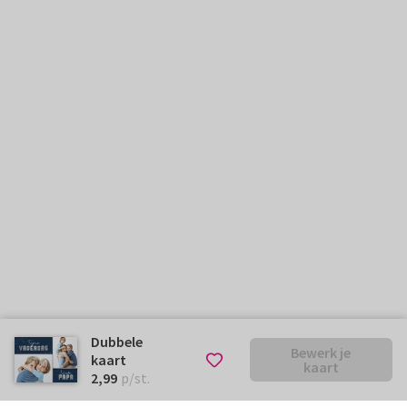
Dubbele
Bewerk je
kaart
kaart
€ 2,99
p/st.
2,99
p/st.