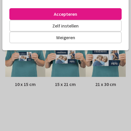
Envelop:
Witte vensterenvelop
Accepteren
Adres:
Achterop de kaart
Zelf instellen
Formaten
Weigeren
10 x 15 cm
15 x 21 cm
21 x 30 cm