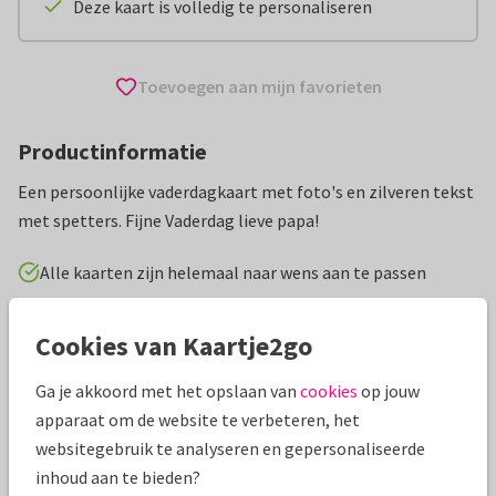
Deze kaart is volledig te personaliseren
Toevoegen aan mijn favorieten
Productinformatie
Een persoonlijke vaderdagkaart met foto's en zilveren tekst
met spetters. Fijne Vaderdag lieve papa!
Alle kaarten zijn helemaal naar wens aan te passen
Vaderdag kaarten
Paperhugs - by Lidy
Cookies van Kaartje2go
Ga je akkoord met het opslaan van
cookies
op jouw
Specificaties bij deze kaart
apparaat om de website te verbeteren, het
Papiersoort:
Kies uit 6 luxe papiersoorten
websitegebruik te analyseren en gepersonaliseerde
inhoud aan te bieden?