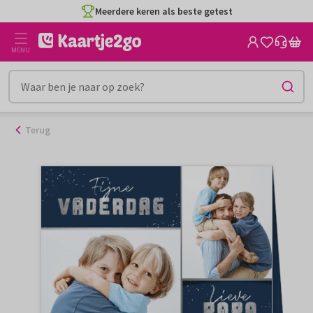
Ga
Meerdere keren als beste getest
naar
de
MENU
inhoud
Terug