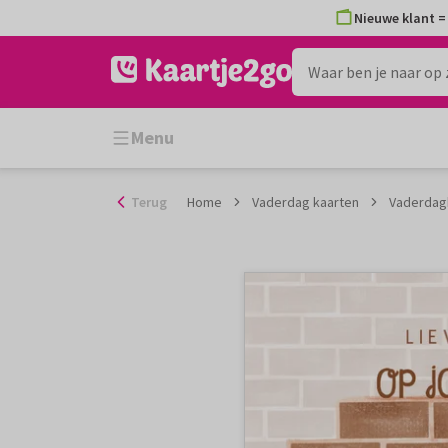
Ga
Nieuwe klant = 
naar
de
inhoud
Menu
Terug
Home
Vaderdag kaarten
Vaderdagk