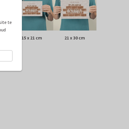
ite te
oud
15 x 21 cm
21 x 30 cm