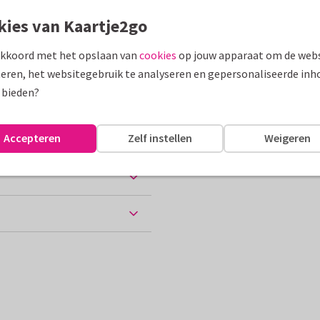
kies van Kaartje2go
assen
akkoord met het opslaan van
cookies
op jouw apparaat om de webs
eren, het websitegebruik te analyseren en gepersonaliseerde inh
 bieden?
10 x 15 cm
Accepteren
Zelf instellen
Weigeren
ten