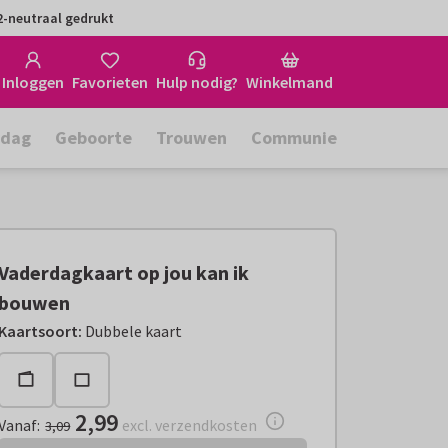
-neutraal gedrukt
Inloggen
Favorieten
Hulp nodig?
Winkelmand
rdag
Geboorte
Trouwen
Communie
Vaderdagkaart op jou kan ik
bouwen
Vanaf:
€ 2,99
excl. verzendkosten
Kaartsoort
:
Dubbele kaart
2,99
Vanaf
:
excl. verzendkosten
3,09