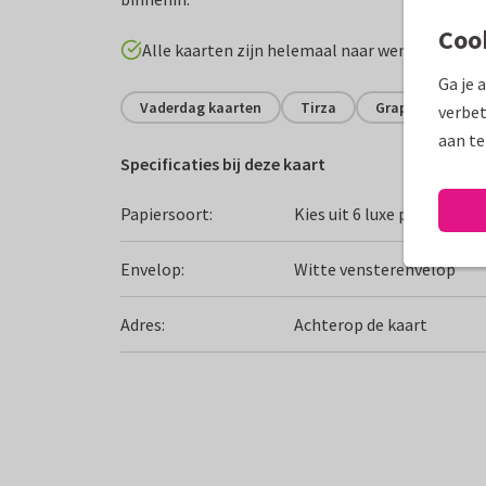
Coo
Alle kaarten zijn helemaal naar wens aan te p
Ga je 
Vaderdag kaarten
Tirza
Grappig
verbet
aan te
Specificaties bij deze kaart
Papiersoort:
Kies uit 6 luxe papiersoor
Envelop:
Witte vensterenvelop
Adres:
Achterop de kaart