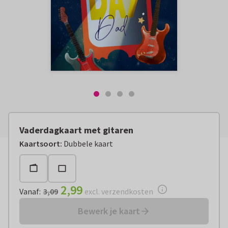
Vaderdagkaart met gitaren
Vanaf:
€ 2,99
excl. verzendkosten
Kaartsoort
:
Dubbele kaart
2,99
Vanaf
:
3,09
excl. verzendkosten
Bewerk je kaart