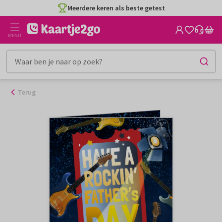
Ga
Meerdere keren als beste getest
naar
de
MENU
inhoud
Terug