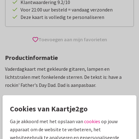
Klantwaardering 9.2/10
Voor 21:00 uur besteld = vandaag verzonden
Deze kaart is volledig te personaliseren
Toevoegen aan mijn favorieten
Productinformatie
Vaderdagkaart met gekleurde gitaren, lampen en
lichtstralen met fonkelende sterren. De tekst is: have a
rockin' Father's Day Dad. Dad is aanpasbaar.
Alle kaarten zijn helemaal naar wens aan te passen
Cookies van Kaartje2go
Vaderdag kaarten
Fishuals
Ga je akkoord met het opslaan van
cookies
op jouw
apparaat om de website te verbeteren, het
Specificaties bij deze kaart
websitegebruik te analyseren en gepersonaliseerde