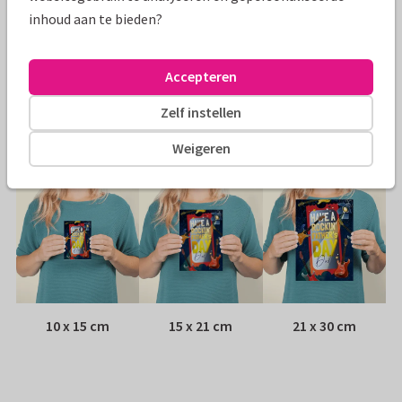
inhoud aan te bieden?
Papiersoort:
Kies uit 6 luxe papiersoorten
Envelop:
Witte vensterenvelop
Accepteren
Zelf instellen
Adres:
Achterop de kaart
Weigeren
Formaten
10 x 15 cm
15 x 21 cm
21 x 30 cm