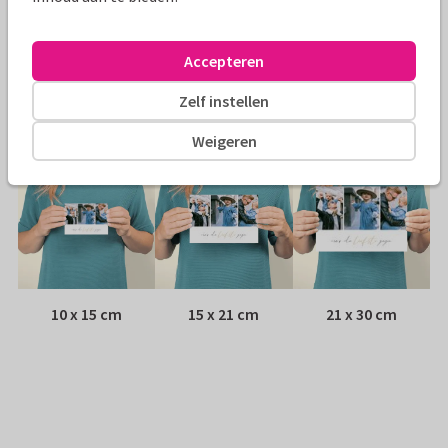
Envelop:
Witte vensterenvelop
Accepteren
Adres:
Achterop de kaart
Zelf instellen
Formaten
Weigeren
10 x 15 cm
15 x 21 cm
21 x 30 cm