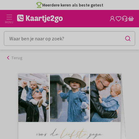
Ga
Meerdere keren als beste getest
naar
de
MENU
inhoud
Terug