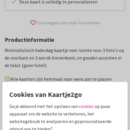
Deze kaart is volledig te personaliseren
Toevoegen aan mijn favorieten
Productinformatie
Minimalistisch Vaderdag kaartje met ruimte voor 3 foto's op
de voorkant en 3 aan de binnenkant, en gouden accenten in
de tekst (geen folie!).
Alle kaarten zijn helemaal naar wens aan te passen
Cookies van Kaartje2go
Vaderdag kaarten
Tirza
Ga je akkoord met het opslaan van
cookies
op jouw
Specificaties bij deze kaart
apparaat om de website te verbeteren, het
websitegebruik te analyseren en gepersonaliseerde
Papiersoort:
Kies uit 6 luxe papiersoorten
inhoud aan te bieden?