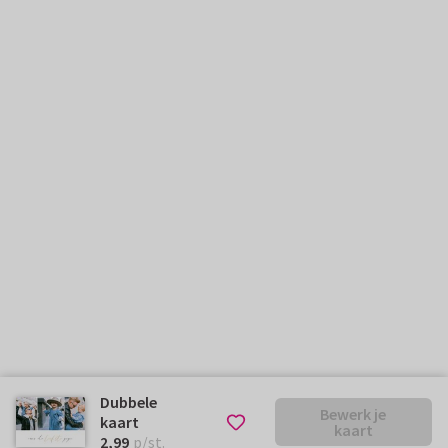
Dubbele
Bewerk je
kaart
kaart
€ 2,99
p/st.
2,99
p/st.