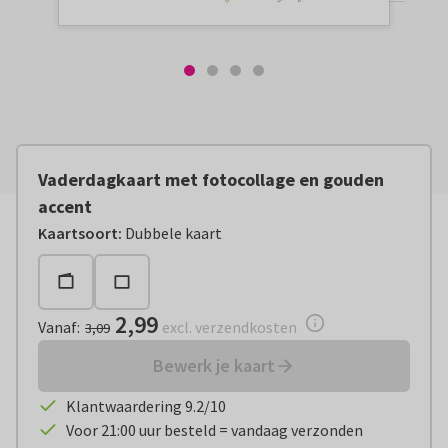
Vaderdagkaart met fotocollage en gouden
accent
Vanaf:
€ 2,99
excl. verzendkosten
Kaartsoort
:
Dubbele kaart
2,99
Vanaf
:
excl. verzendkosten
3,09
Bewerk je kaart
Klantwaardering 9.2/10
Voor 21:00 uur besteld = vandaag verzonden