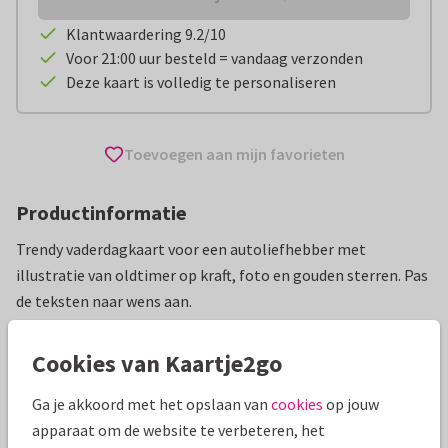
Klantwaardering 9.2/10
Voor 21:00 uur besteld = vandaag verzonden
Deze kaart is volledig te personaliseren
Toevoegen aan mijn favorieten
Productinformatie
Trendy vaderdagkaart voor een autoliefhebber met
illustratie van oldtimer op kraft, foto en gouden sterren. Pas
de teksten naar wens aan.
Alle kaarten zijn helemaal naar wens aan te passen
Cookies van Kaartje2go
Vaderdag kaarten
Renee geeft vorm
Ga je akkoord met het opslaan van
cookies
op jouw
apparaat om de website te verbeteren, het