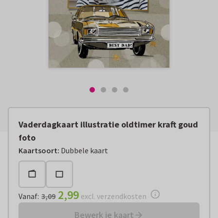
Vaderdagkaart illustratie oldtimer kraft goud
foto
Vanaf:
€ 2,99
excl. verzendkosten
Kaartsoort
:
Dubbele kaart
2,99
Vanaf
:
3,09
excl. verzendkosten
Bewerk je kaart