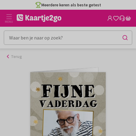
Ga
Meerdere keren als beste getest
naar
de
MENU
inhoud
Terug