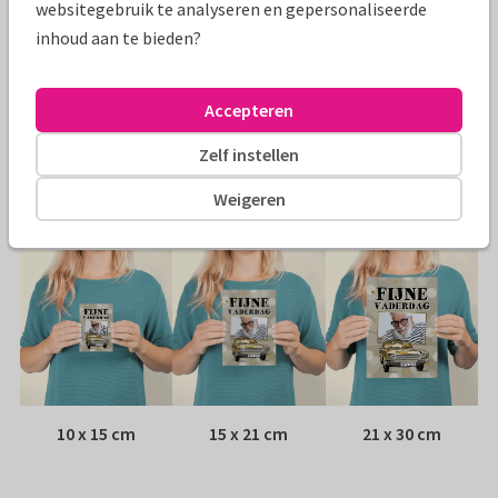
websitegebruik te analyseren en gepersonaliseerde
Specificaties bij deze kaart
inhoud aan te bieden?
Papiersoort:
Kies uit 6 luxe papiersoorten
Accepteren
Envelop:
Witte vensterenvelop
Zelf instellen
Adres:
Achterop de kaart
Weigeren
Formaten
10 x 15 cm
15 x 21 cm
21 x 30 cm