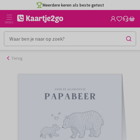
Ga
Meerdere keren als beste getest
naar
de
MENU
inhoud
Terug