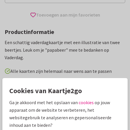
Toevoegen aan mijn favorieten
Productinformatie
Een schattig vaderdagkaartje met een illustratie van twee
beertjes. Leuk om je "papabeer" mee te bedanken op
Vaderdag.
Alle kaarten zijn helemaal naar wens aan te passen
Vaderdag kaarten
Rosemarijn
Cookies van Kaartje2go
Ga je akkoord met het opslaan van
cookies
op jouw
Specificaties bij deze kaart
apparaat om de website te verbeteren, het
Papiersoort:
Kies uit 6 luxe papiersoorten
websitegebruik te analyseren en gepersonaliseerde
inhoud aan te bieden?