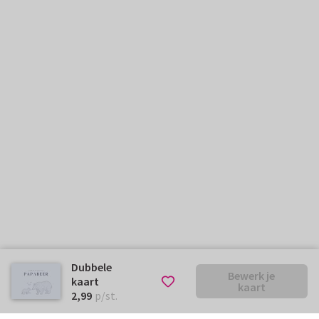
Dubbele
Bewerk je
kaart
kaart
€ 2,99
p/st.
2,99
p/st.