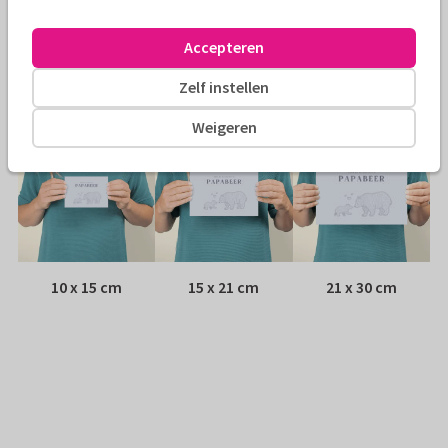
Envelop:
Witte vensterenvelop
Accepteren
Adres:
Achterop de kaart
Zelf instellen
Formaten
Weigeren
10 x 15 cm
15 x 21 cm
21 x 30 cm