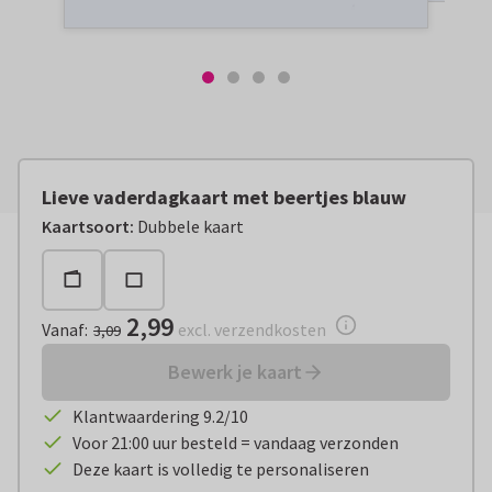
Lieve vaderdagkaart met beertjes blauw
Vanaf:
€ 2,99
excl. verzendkosten
Kaartsoort
:
Dubbele kaart
2,99
Vanaf
:
excl. verzendkosten
3,09
Bewerk je kaart
Klantwaardering 9.2/10
Voor 21:00 uur besteld = vandaag verzonden
Deze kaart is volledig te personaliseren