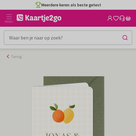
Ga
Meerdere keren als beste getest
naar
de
MENU
inhoud
Terug