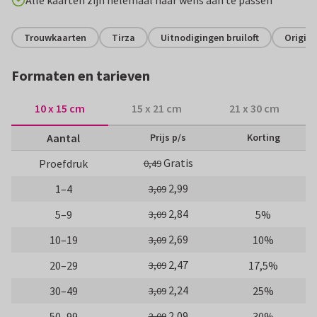
Alle kaarten zijn helemaal naar wens aan te passen
Trouwkaarten
Tirza
Uitnodigingen bruiloft
Origine
Formaten en tarieven
10 x 15 cm
15 x 21 cm
21 x 30 cm
Aantal
Prijs p/s
Korting
Gratis
Proefdruk
0,49
2,99
1–4
3,09
2,84
5–9
5%
3,09
2,69
10–19
10%
3,09
2,47
20–29
17,5%
3,09
2,24
30–49
25%
3,09
2,09
50–99
30%
3,09