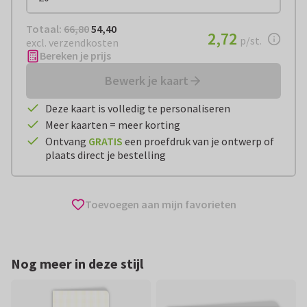
Totaal:
€ 54,40
Totaal:
66,80
54,40
€ 2,72
2,72
per stuk
p/st.
excl. verzendkosten
Bereken je prijs
Bewerk je kaart
Deze kaart is volledig te personaliseren
Meer kaarten = meer korting
Ontvang
GRATIS
een proefdruk van je ontwerp of
plaats direct je bestelling
Toevoegen aan mijn favorieten
Nog meer in deze stijl