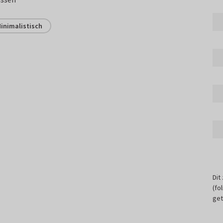
inimalistisch
Dit
(fo
get