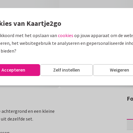
kies van Kaartje2go
akkoord met het opslaan van
cookies
op jouw apparaat om de webs
eren, het websitegebruik te analyseren en gepersonaliseerde inh
 bieden?
Accepteren
Zelf instellen
Weigeren
Fo
 achtergrond en een kleine
 uit dezelfde set.
assen