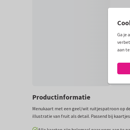
Coo
Ga je 
verbet
aan te
Productinformatie
Menukaart met een geel/wit ruitjespatroon op de
illustratie van fruit als detail. Passend bij kaartjes
Alle kaarten zijn helemaal naar wens aan te p