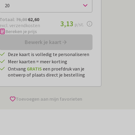
Totaal:
€ 62,60
Totaal:
76,80
62,60
€ 3,13
3,13
per stuk
p/st.
excl. verzendkosten
Bereken je prijs
Bewerk je kaart
Deze kaart is volledig te personaliseren
Meer kaarten = meer korting
Ontvang
GRATIS
een proefdruk van je
ontwerp of plaats direct je bestelling
Toevoegen aan mijn favorieten