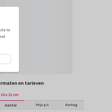
ite te
oud
rmaten en tarieven
10 x 21 cm
Aantal
Prijs p/s
Korting