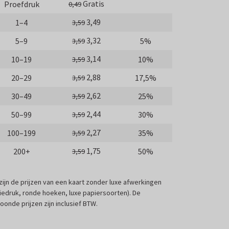
Gratis
Proefdruk
0,49
3,49
1–4
3,59
3,32
5–9
5%
3,59
3,14
10–19
10%
3,59
2,88
20–29
17,5%
3,59
2,62
30–49
25%
3,59
2,44
50–99
30%
3,59
2,27
100–199
35%
3,59
1,75
200+
50%
3,59
 zijn de prijzen van een kaart zonder luxe afwerkingen
liedruk, ronde hoeken, luxe papiersoorten). De
oonde prijzen zijn inclusief BTW.