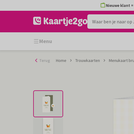
Ga
Nieuwe klant = 
naar
de
inhoud
Menu
Terug
Home
Trouwkaarten
Menukaart brui