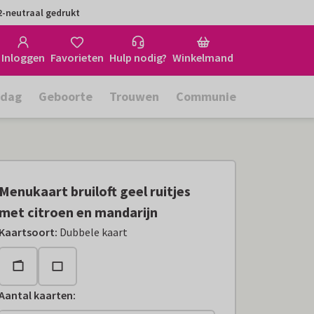
-neutraal gedrukt
Inloggen
Favorieten
Hulp nodig?
Winkelmand
rdag
Geboorte
Trouwen
Communie
Menukaart bruiloft geel ruitjes
met citroen en mandarijn
Kaartsoort
:
Dubbele kaart
Aantal kaarten
: