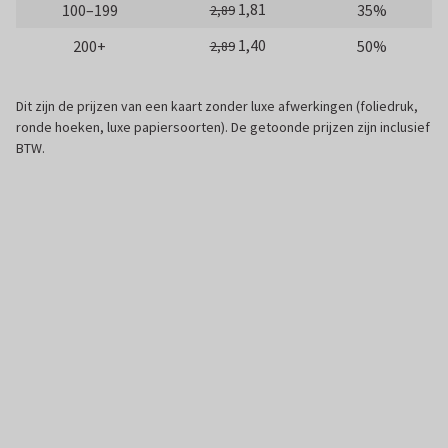
1,81
100–199
35%
2,89
1,40
200+
50%
2,89
Dit zijn de prijzen van een kaart zonder luxe afwerkingen (foliedruk,
ronde hoeken, luxe papiersoorten). De getoonde prijzen zijn inclusief
BTW.