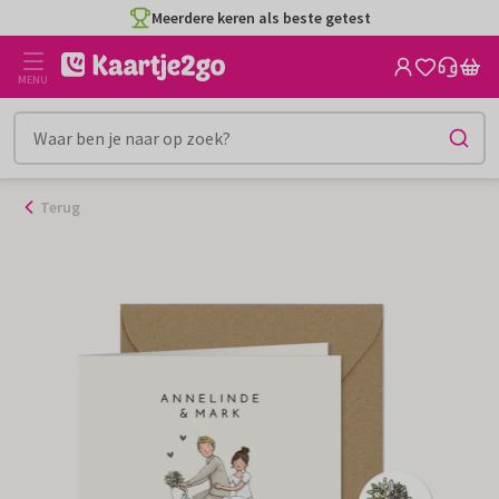
Ga
Meerdere keren als beste getest
naar
de
MENU
inhoud
Terug