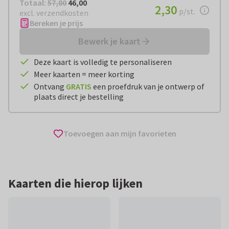
Totaal:
€ 46,00
Totaal:
57,80
46,00
€ 2,30
2,30
per stuk
p/st.
excl. verzendkosten
Bereken je prijs
Bewerk je kaart
Deze kaart is volledig te personaliseren
Meer kaarten = meer korting
Ontvang
GRATIS
een proefdruk van je ontwerp of
plaats direct je bestelling
Toevoegen aan mijn favorieten
Kaarten die hierop lijken