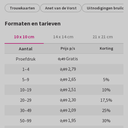
Trouwkaarten
Anet van de Vorst
Uitnodigingen bruiloft
Formaten en tarieven
10 x 10 cm
14 x 14 cm
21 x 21 cm
Aantal
Prijs p/s
Korting
Gratis
Proefdruk
0,49
2,79
1–4
2,89
2,65
5–9
5%
2,89
2,51
10–19
10%
2,89
2,30
20–29
17,5%
2,89
2,09
30–49
25%
2,89
1,95
50–99
30%
2,89