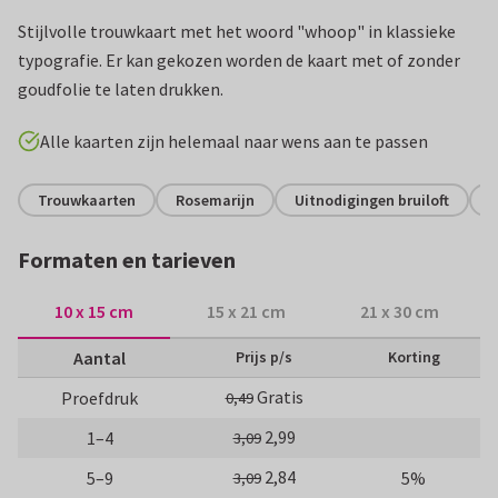
Stijlvolle trouwkaart met het woord "whoop" in klassieke
typografie. Er kan gekozen worden de kaart met of zonder
goudfolie te laten drukken.
Alle kaarten zijn helemaal naar wens aan te passen
Trouwkaarten
Rosemarijn
Uitnodigingen bruiloft
H
Formaten en tarieven
10 x 15 cm
15 x 21 cm
21 x 30 cm
Aantal
Prijs p/s
Korting
Gratis
Proefdruk
0,49
2,99
1–4
3,09
2,84
5–9
5%
3,09