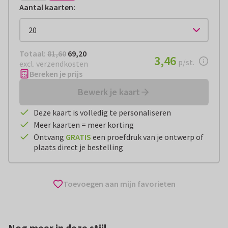
Aantal kaarten
:
Totaal:
€ 69,20
Totaal:
81,60
69,20
€ 3,46
3,46
per stuk
p/st.
excl. verzendkosten
Bereken je prijs
Bewerk je kaart
Deze kaart is volledig te personaliseren
Meer kaarten = meer korting
Ontvang
GRATIS
een proefdruk van je ontwerp of
plaats direct je bestelling
Toevoegen aan mijn favorieten
Nog meer in deze stijl