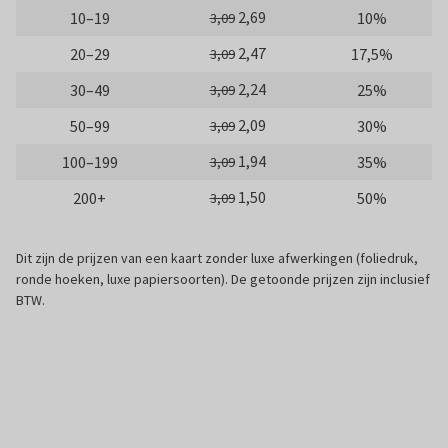
2,69
10–19
10%
3,09
2,47
20–29
17,5%
3,09
2,24
30–49
25%
3,09
2,09
50–99
30%
3,09
1,94
100–199
35%
3,09
1,50
200+
50%
3,09
Dit zijn de prijzen van een kaart zonder luxe afwerkingen (foliedruk,
ronde hoeken, luxe papiersoorten). De getoonde prijzen zijn inclusief
BTW.