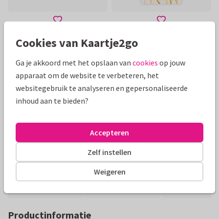
Cookies van Kaartje2go
Toon meer
Ga je akkoord met het opslaan van
cookies
op jouw
apparaat om de website te verbeteren, het
Mooie extra's bij je kaart
websitegebruik te analyseren en gepersonaliseerde
inhoud aan te bieden?
Accepteren
Zelf instellen
Weigeren
Productinformatie