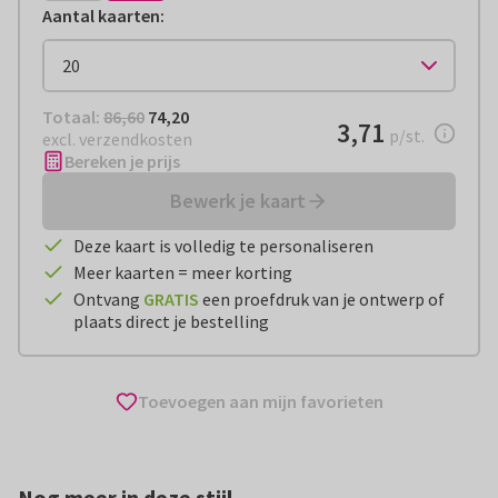
Aantal kaarten
:
Totaal:
€ 74,20
Totaal:
86,60
74,20
€ 3,71
3,71
per stuk
p/st.
excl. verzendkosten
Bereken je prijs
Bewerk je kaart
Deze kaart is volledig te personaliseren
Meer kaarten = meer korting
Ontvang
GRATIS
een proefdruk van je ontwerp of
plaats direct je bestelling
Toevoegen aan mijn favorieten
Nog meer in deze stijl