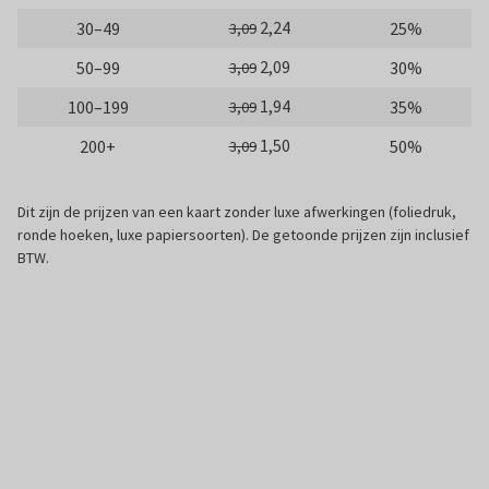
2,24
30–49
25%
3,09
2,09
50–99
30%
3,09
1,94
100–199
35%
3,09
1,50
200+
50%
3,09
Dit zijn de prijzen van een kaart zonder luxe afwerkingen (foliedruk,
ronde hoeken, luxe papiersoorten). De getoonde prijzen zijn inclusief
BTW.