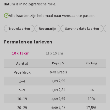
datum is in holografische folie.
Alle kaarten zijn helemaal naar wens aan te passen
Trouwkaarten
Rosemarijn
Save the date kaarten
H
Formaten en tarieven
10 x 15 cm
21 x 15 cm
Aantal
Prijs p/s
Korting
Gratis
Proefdruk
0,49
2,99
1–4
3,09
2,84
5–9
5%
3,09
2,69
10–19
10%
3,09
2,47
20–29
17,5%
3,09