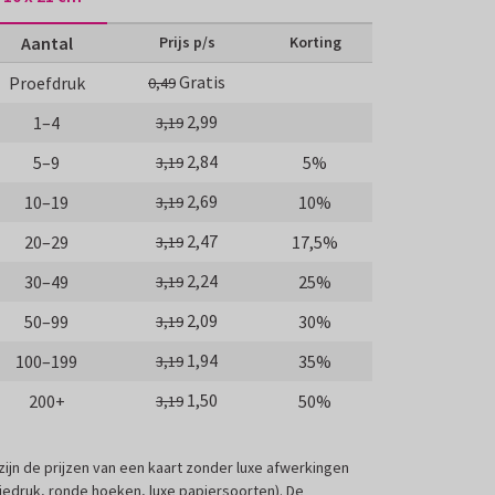
Aantal
Prijs p/s
Korting
Gratis
Proefdruk
0,49
2,99
1–4
3,19
2,84
5–9
5%
3,19
2,69
10–19
10%
3,19
2,47
20–29
17,5%
3,19
2,24
30–49
25%
3,19
2,09
50–99
30%
3,19
1,94
100–199
35%
3,19
1,50
200+
50%
3,19
 zijn de prijzen van een kaart zonder luxe afwerkingen
liedruk, ronde hoeken, luxe papiersoorten). De