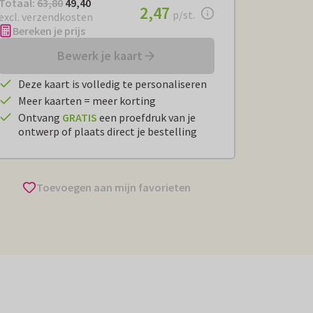
Totaal:
€ 49,40
Totaal:
63,80
49,40
€ 2,47
2,47
per stuk
p/st.
excl. verzendkosten
Bereken je prijs
Bewerk je kaart
Deze kaart is volledig te personaliseren
Meer kaarten = meer korting
Ontvang
GRATIS
een proefdruk van je
ontwerp of plaats direct je bestelling
Toevoegen aan mijn favorieten