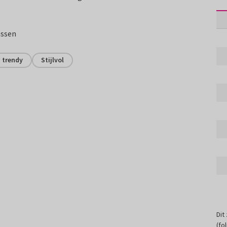
assen
n trendy
Stijlvol
Dit
(fo