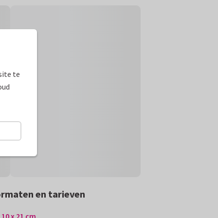
ite te
oud
rmaten en tarieven
10 x 21 cm