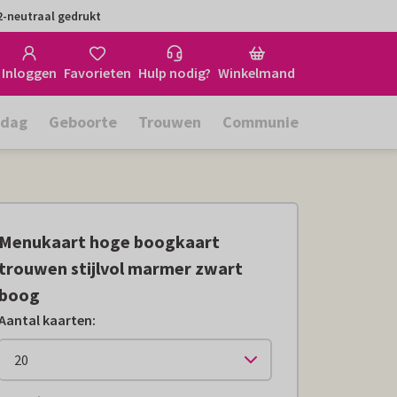
-neutraal gedrukt
Inloggen
Favorieten
Hulp nodig?
Winkelmand
rdag
Geboorte
Trouwen
Communie
Menukaart hoge boogkaart
trouwen stijlvol marmer zwart
boog
Aantal kaarten
: