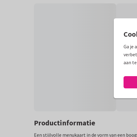
Coo
Ga je 
verbet
aan te
Productinformatie
Een stijlvolle menukaart in de vorm van een bo