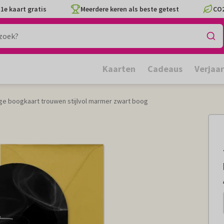
1e kaart gratis
Meerdere keren als beste getest
CO2
Kaarten
Cadeaus
Verjaa
e boogkaart trouwen stijlvol marmer zwart boog