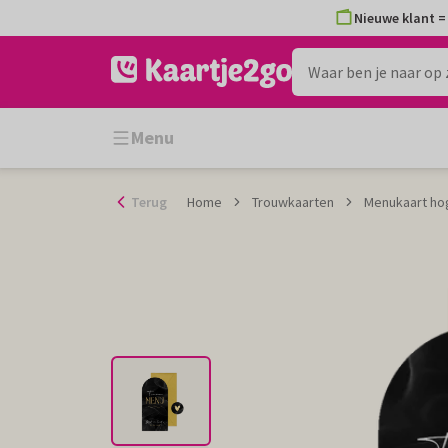
Ga
Nieuwe klant = 
naar
de
inhoud
Menu
Terug
Home
Trouwkaarten
Menukaart hog