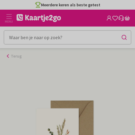
Ga
Meerdere keren als beste getest
naar
de
MENU
inhoud
Terug