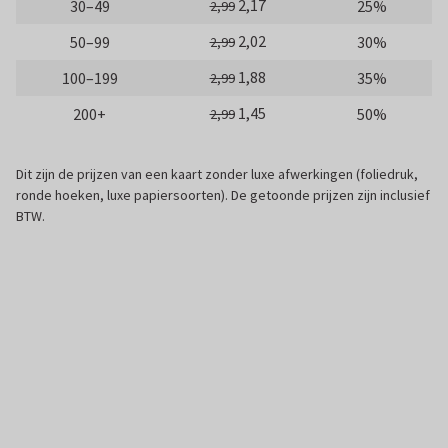
2,17
30–49
25%
2,99
2,02
50–99
30%
2,99
1,88
100–199
35%
2,99
1,45
200+
50%
2,99
Dit zijn de prijzen van een kaart zonder luxe afwerkingen (foliedruk,
ronde hoeken, luxe papiersoorten). De getoonde prijzen zijn inclusief
BTW.