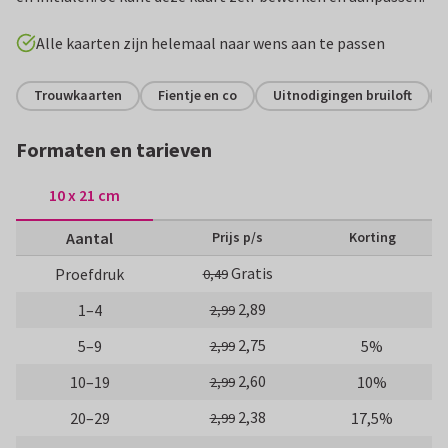
Alle kaarten zijn helemaal naar wens aan te passen
Trouwkaarten
Fientje en co
Uitnodigingen bruiloft
Formaten en tarieven
10 x 21 cm
Aantal
Prijs p/s
Korting
Gratis
Proefdruk
0,49
2,89
1–4
2,99
2,75
5–9
5%
2,99
2,60
10–19
10%
2,99
2,38
20–29
17,5%
2,99