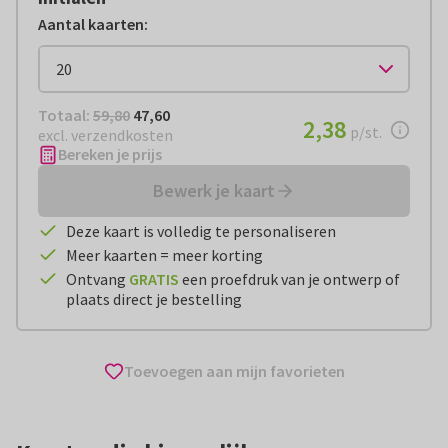
Aantal kaarten
:
Totaal:
€ 47,60
Totaal:
59,80
47,60
€ 2,38
2,38
per stuk
p/st.
excl. verzendkosten
Bereken je prijs
Bewerk je kaart
Deze kaart is volledig te personaliseren
Meer kaarten = meer korting
Ontvang
GRATIS
een proefdruk van je ontwerp of
plaats direct je bestelling
Toevoegen aan mijn favorieten