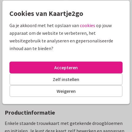
Cookies van Kaartje2go
Ga je akkoord met het opslaan van
cookies
op jouw
apparaat om de website te verbeteren, het
Mooie extra's bij je kaart
websitegebruik te analyseren en gepersonaliseerde
inhoud aan te bieden?
Accepteren
Zelf instellen
Weigeren
Productinformatie
Enkele staande trouwkaart met getekende droogbloemen
en initialen. Je kunt deze kaart zelf bewerken en aanpassen.