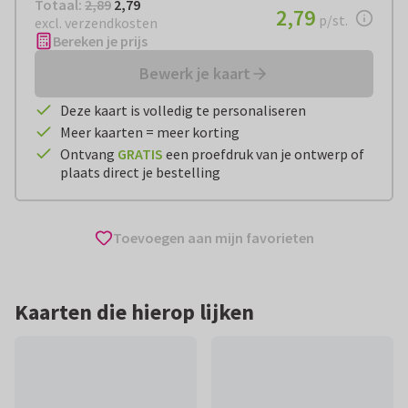
Totaal:
€ 2,79
Totaal:
2,89
2,79
€ 2,79
2,79
per stuk
p/st.
excl. verzendkosten
Bereken je prijs
Bewerk je kaart
Deze kaart is volledig te personaliseren
Meer kaarten = meer korting
Ontvang
GRATIS
een proefdruk van je ontwerp of
plaats direct je bestelling
Toevoegen aan mijn favorieten
Kaarten die hierop lijken