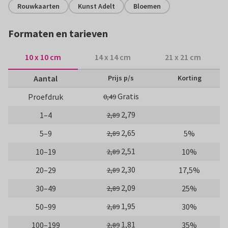
Rouwkaarten
Kunst Adelt
Bloemen
Formaten en tarieven
10 x 10 cm
14 x 14 cm
21 x 21 cm
Aantal
Prijs p/s
Korting
Gratis
Proefdruk
0,49
2,79
1–4
2,89
2,65
5–9
5%
2,89
2,51
10–19
10%
2,89
2,30
20–29
17,5%
2,89
2,09
30–49
25%
2,89
1,95
50–99
30%
2,89
1,81
100–199
35%
2,89