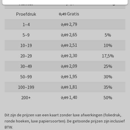
Aantal
Prijs p/s
Korting
Gratis
Proefdruk
0,49
2,79
1–4
2,89
2,65
5–9
5%
2,89
2,51
10–19
10%
2,89
2,30
20–29
17,5%
2,89
2,09
30–49
25%
2,89
1,95
50–99
30%
2,89
1,81
100–199
35%
2,89
1,40
200+
50%
2,89
Dit zijn de prijzen van een kaart zonder luxe afwerkingen (foliedruk,
ronde hoeken, luxe papiersoorten). De getoonde prijzen zijn inclusief
BTW.