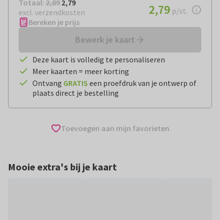
Totaal:
€ 2,79
Totaal:
2,89
2,79
€ 2,79
2,79
per stuk
p/st.
excl. verzendkosten
Bereken je prijs
Bewerk je kaart
Deze kaart is volledig te personaliseren
Meer kaarten = meer korting
Ontvang
GRATIS
een proefdruk van je ontwerp of
plaats direct je bestelling
Toevoegen aan mijn favorieten
Mooie extra's bij je kaart