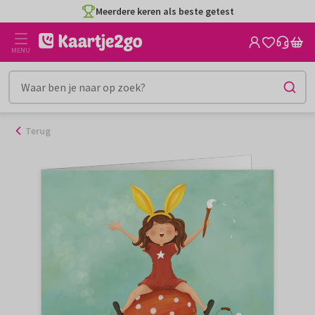
Ga
Meerdere keren als beste getest
naar
de
MENU
inhoud
Terug