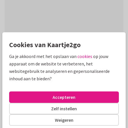
Cookies van Kaartje2go
Productinformatie
vrolijk geïllustreerde paaskaart met Fieneke en haar zelf
Ga je akkoord met het opslaan van
cookies
op jouw
geverfde ei.
apparaat om de website te verbeteren, het
websitegebruik te analyseren en gepersonaliseerde
Alle kaarten zijn helemaal naar wens aan te passen
inhoud aan te bieden?
Paaskaarten
Annemie Satijn
Grappig
Accepteren
Formaten en tarieven
Zelf instellen
10 x 10 cm
14 x 14 cm
21 x 21 cm
Weigeren