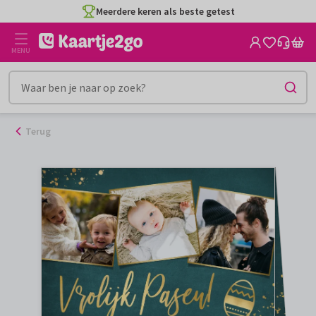
Ga
Meerdere keren als beste getest
naar
de
MENU
inhoud
Terug