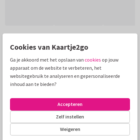
Productinformatie
Cookies van Kaartje2go
Voeg je eigen foto's en namen toe, en maak zo gemakkelijk
deze stijlvolle en persoonlijke paasgroet. Zo ben je er toch
Ga je akkoord met het opslaan van
cookies
op jouw
een beetje bij met pasen.
apparaat om de website te verbeteren, het
websitegebruik te analyseren en gepersonaliseerde
Alle kaarten zijn helemaal naar wens aan te passen
inhoud aan te bieden?
Paaskaarten
ilse
Accepteren
Formaten en tarieven
Zelf instellen
10 x 15 cm
15 x 21 cm
21 x 30 cm
Weigeren
Aantal
Prijs p/s
Korting