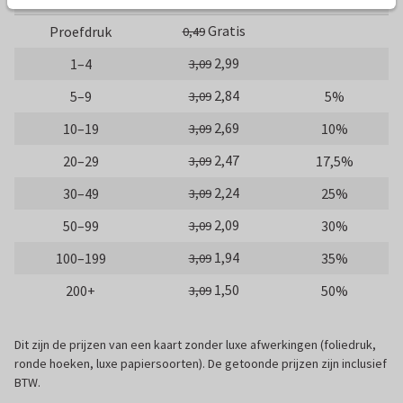
Gratis
Proefdruk
0,49
2,99
1–4
3,09
2,84
5–9
5%
3,09
2,69
10–19
10%
3,09
2,47
20–29
17,5%
3,09
2,24
30–49
25%
3,09
2,09
50–99
30%
3,09
1,94
100–199
35%
3,09
1,50
200+
50%
3,09
Dit zijn de prijzen van een kaart zonder luxe afwerkingen (foliedruk,
ronde hoeken, luxe papiersoorten). De getoonde prijzen zijn inclusief
BTW.