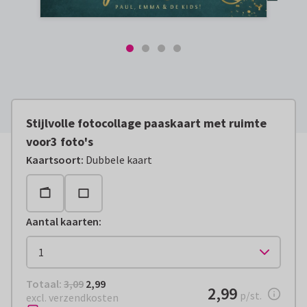
Stijlvolle fotocollage paaskaart met ruimte
voor3 foto's
Kaartsoort
:
Dubbele kaart
Aantal kaarten
:
Totaal:
€ 2,99
Totaal:
3,09
2,99
€ 2,99
2,99
per stuk
p/st.
excl. verzendkosten