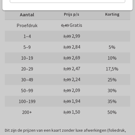
10 x 15 cm
15 x 21 cm
21 x 30 cm
Aantal
Prijs p/s
Korting
Gratis
Proefdruk
0,49
2,99
1–4
3,09
2,84
5–9
5%
3,09
2,69
10–19
10%
3,09
2,47
20–29
17,5%
3,09
2,24
30–49
25%
3,09
2,09
50–99
30%
3,09
1,94
100–199
35%
3,09
1,50
200+
50%
3,09
Dit zijn de prijzen van een kaart zonder luxe afwerkingen (foliedruk,