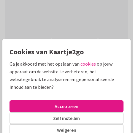
Productinformatie
Cookies van Kaartje2go
Grappig kaartje met de bekende tekst: één ei is geen ei, twee
Ga je akkoord met het opslaan van
cookies
op jouw
ei is een half ei, drie ei is een paasei! Vrolijk Pasen! Leuk voor
apparaat om de website te verbeteren, het
iedereen :)
websitegebruik te analyseren en gepersonaliseerde
inhoud aan te bieden?
Alle kaarten zijn helemaal naar wens aan te passen
Paaskaarten
Creagaat
Grappig
Accepteren
Zelf instellen
Formaten en tarieven
Weigeren