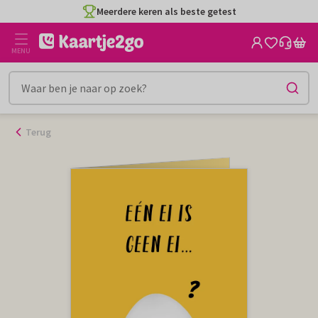
Ga
Meerdere keren als beste getest
naar
de
MENU
inhoud
Terug