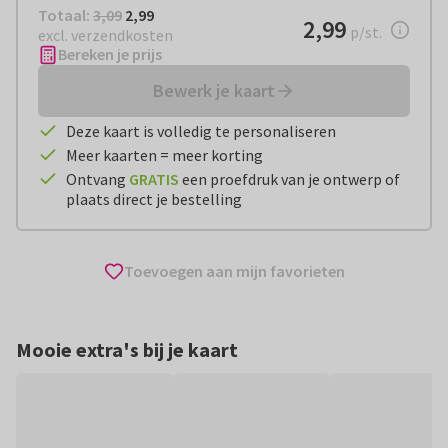
Totaal:
€ 2,99
Totaal:
3,09
2,99
€ 2,99
2,99
per stuk
p/st.
excl. verzendkosten
Bereken je prijs
Bewerk je kaart
Deze kaart is volledig te personaliseren
Meer kaarten = meer korting
Ontvang
GRATIS
een proefdruk van je ontwerp of
plaats direct je bestelling
Toevoegen aan mijn favorieten
Mooie extra's bij je kaart