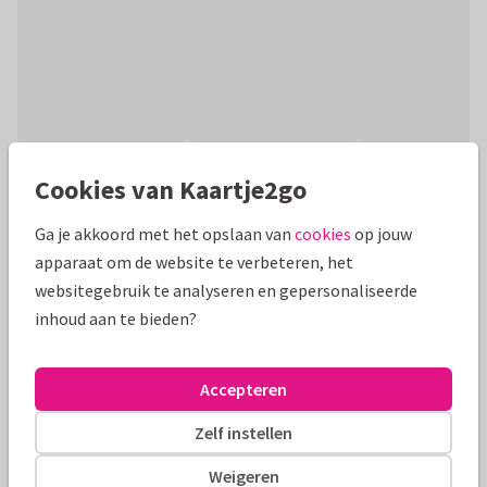
Productinformatie
Cookies van Kaartje2go
Wens iemand een vrolijk pasen met dit schattige kaartje met
Ga je akkoord met het opslaan van
cookies
op jouw
een kuikentje in een ei met de tekst 'vrolijk pasen!'. Met
apparaat om de website te verbeteren, het
binnen een foto.
websitegebruik te analyseren en gepersonaliseerde
inhoud aan te bieden?
Alle kaarten zijn helemaal naar wens aan te passen
Paaskaarten
Manique
Accepteren
Zelf instellen
Formaten en tarieven
Weigeren