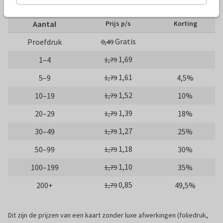
10 x 15 cm
15 x 21 cm
21 x 30 cm
Aantal
Prijs p/s
Korting
Gratis
Proefdruk
0,49
1,69
1–4
1,79
1,61
5–9
4,5%
1,79
1,52
10–19
10%
1,79
1,39
20–29
18%
1,79
1,27
30–49
25%
1,79
1,18
50–99
30%
1,79
1,10
100–199
35%
1,79
0,85
200+
49,5%
1,79
Dit zijn de prijzen van een kaart zonder luxe afwerkingen (foliedruk,