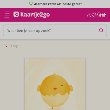
Ga
Meerdere keren als beste getest
naar
de
MENU
inhoud
Terug