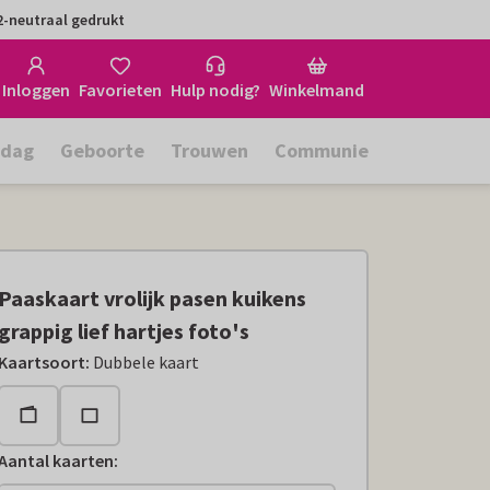
-neutraal gedrukt
Inloggen
Favorieten
Hulp nodig?
Winkelmand
rdag
Geboorte
Trouwen
Communie
Paaskaart vrolijk pasen kuikens
grappig lief hartjes foto's
Kaartsoort
:
Dubbele kaart
Aantal kaarten
: