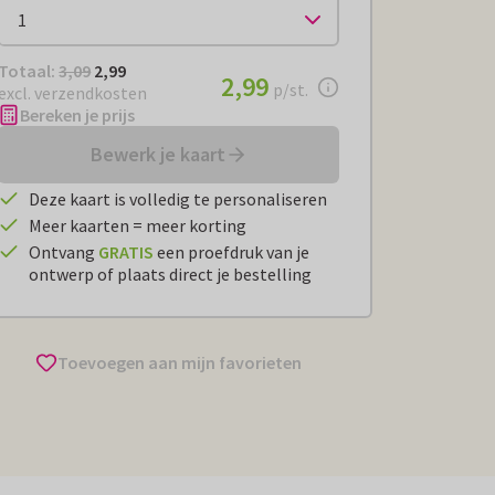
Totaal:
€ 2,99
Totaal:
3,09
2,99
€ 2,99
2,99
per stuk
p/st.
excl. verzendkosten
Bereken je prijs
Bewerk je kaart
Deze kaart is volledig te personaliseren
Meer kaarten = meer korting
Ontvang
GRATIS
een proefdruk van je
ontwerp of plaats direct je bestelling
Toevoegen aan mijn favorieten