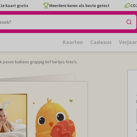
1e kaart gratis
Meerdere keren als beste getest
CO2
Kaarten
Cadeaus
Verjaa
jk pasen kuikens grappig lief hartjes foto's