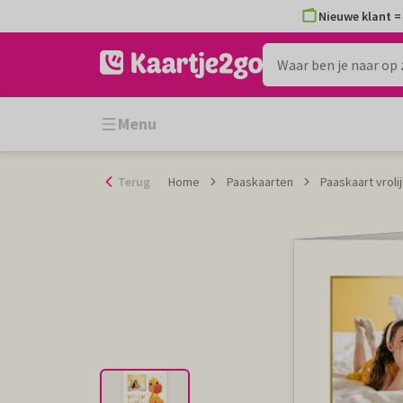
Ga
Nieuwe klant = 
naar
de
inhoud
Menu
Terug
Home
Paaskaarten
Paaskaart vroli