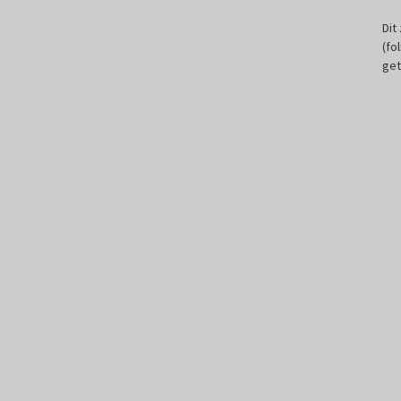
Dit
(fo
get