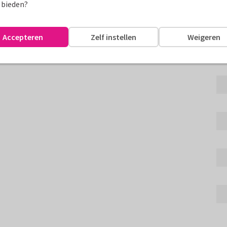
Fo
 bieden?
aasei, hartjes en eigen foto's.
Accepteren
Zelf instellen
Weigeren
assen