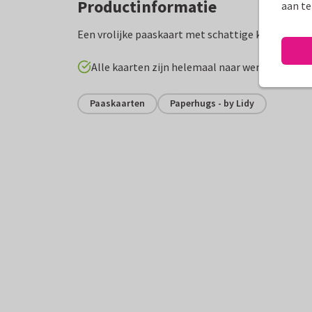
Productinformatie
aan te
Een vrolijke paaskaart met schattige kuikentjes, p
Alle kaarten zijn helemaal naar wens aan te p
Paaskaarten
Paperhugs - by Lidy