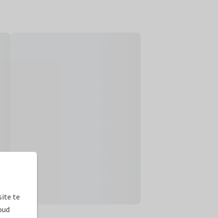
ite te
oud