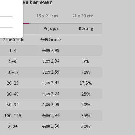
rmaten en tarieven
10 x 15 cm
15 x 21 cm
21 x 30 cm
Aantal
Prijs p/s
Korting
Gratis
Proefdruk
0,49
2,99
1–4
3,09
2,84
5–9
5%
3,09
2,69
10–19
10%
3,09
2,47
20–29
17,5%
3,09
2,24
30–49
25%
3,09
2,09
50–99
30%
3,09
1,94
100–199
35%
3,09
1,50
200+
50%
3,09