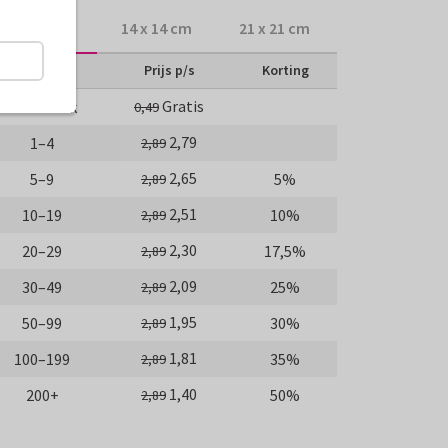
10 x 10 cm
14 x 14 cm
21 x 21 cm
Aantal
Prijs p/s
Korting
Gratis
Proefdruk
0,49
2,79
1–4
2,89
2,65
5–9
5%
2,89
2,51
10–19
10%
2,89
2,30
20–29
17,5%
2,89
2,09
30–49
25%
2,89
1,95
50–99
30%
2,89
1,81
100–199
35%
2,89
1,40
200+
50%
2,89