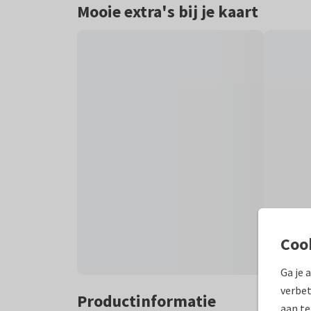
Mooie extra's bij je kaart
Coo
Ga je 
verbet
Productinformatie
aan te