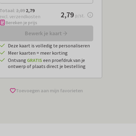
Totaal:
€ 2,79
Totaal:
2,89
2,79
€ 2,79
2,79
per stuk
p/st.
excl. verzendkosten
Bereken je prijs
Bewerk je kaart
Deze kaart is volledig te personaliseren
Meer kaarten = meer korting
Ontvang
GRATIS
een proefdruk van je
ontwerp of plaats direct je bestelling
Toevoegen aan mijn favorieten