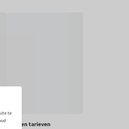
ite te
oud
rmaten en tarieven