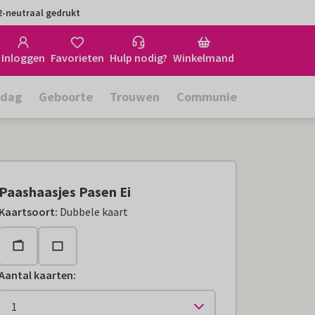
-neutraal gedrukt
Inloggen
Favorieten
Hulp nodig?
Winkelmand
rdag
Geboorte
Trouwen
Communie
Paashaasjes Pasen Ei
Kaartsoort
:
Dubbele kaart
Aantal kaarten
: