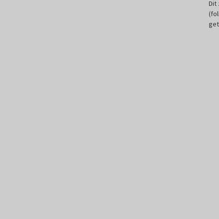
Dit
(fo
get