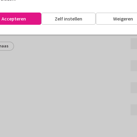
en schilderen. Voor meer leuke
Accepteren
Zelf instellen
Weigeren
assen
haas