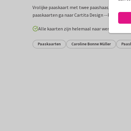
Vrolijke paaskaart met twee paashaasjes die eier
paaskaarten ga naar Cartita Design --PASEN--
Alle kaarten zijn helemaal naar wens aan te p
Paaskaarten
Caroline Bonne Müller
Paas