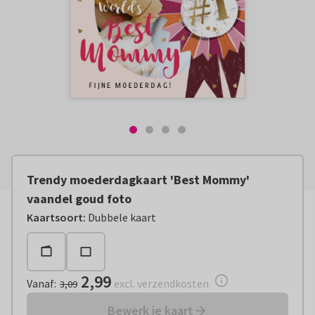
Trendy moederdagkaart 'Best Mommy'
vaandel goud foto
Vanaf:
€ 2,99
excl. verzendkosten
Kaartsoort
:
Dubbele kaart
2,99
Vanaf
:
excl. verzendkosten
3,09
Bewerk je kaart