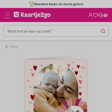
Ga
Meerdere keren als beste getest
naar
de
MENU
inhoud
Terug