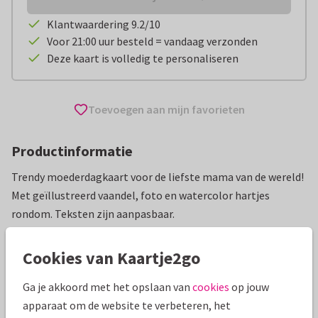
Klantwaardering 9.2/10
Voor 21:00 uur besteld = vandaag verzonden
Deze kaart is volledig te personaliseren
Toevoegen aan mijn favorieten
Productinformatie
Trendy moederdagkaart voor de liefste mama van de wereld!
Met geïllustreerd vaandel, foto en watercolor hartjes
rondom. Teksten zijn aanpasbaar.
Alle kaarten zijn helemaal naar wens aan te passen
Cookies van Kaartje2go
Moederdag kaarten
Renee geeft vorm
Eerste Moederdag
Ga je akkoord met het opslaan van
cookies
op jouw
apparaat om de website te verbeteren, het