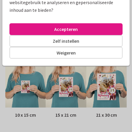
websitegebruik te analyseren en gepersonaliseerde
Specificaties bij deze kaart
inhoud aan te bieden?
Papiersoort:
Kies uit 6 luxe papiersoorten
Accepteren
Envelop:
Witte vensterenvelop
Zelf instellen
Adres:
Achterop de kaart
Weigeren
Formaten
10 x 15 cm
15 x 21 cm
21 x 30 cm