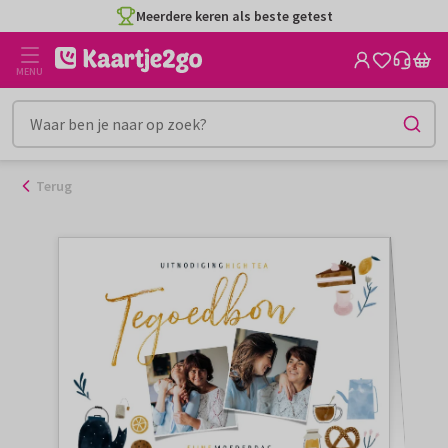
Ga
Meerdere keren als beste getest
naar
de
MENU
inhoud
Terug