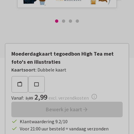
Moederdagkaart tegoedbon High Tea met
foto's en illustraties
Vanaf:
€ 2,99
excl. verzendkosten
Kaartsoort
:
Dubbele kaart
2,99
Vanaf
:
excl. verzendkosten
3,09
Bewerk je kaart
Klantwaardering 9.2/10
Voor 21:00 uur besteld = vandaag verzonden