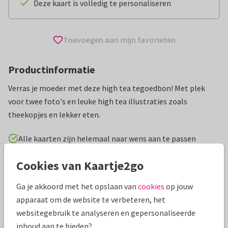
Deze kaart is volledig te personaliseren
Toevoegen aan mijn favorieten
Productinformatie
Verras je moeder met deze high tea tegoedbon! Met plek
voor twee foto's en leuke high tea illustraties zoals
theekopjes en lekker eten.
Alle kaarten zijn helemaal naar wens aan te passen
Cookies van Kaartje2go
Moederdag kaarten
Anne Brechtje
Tegoedbon
Ga je akkoord met het opslaan van
cookies
op jouw
Specificaties bij deze kaart
apparaat om de website te verbeteren, het
websitegebruik te analyseren en gepersonaliseerde
Papiersoort:
Kies uit 6 luxe papiersoorten
inhoud aan te bieden?