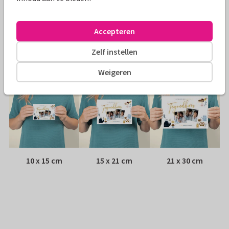
Envelop:
Witte vensterenvelop
Accepteren
Adres:
Achterop de kaart
Zelf instellen
Formaten
Weigeren
10 x 15 cm
15 x 21 cm
21 x 30 cm