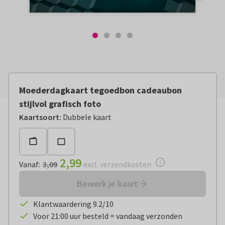
Moederdagkaart tegoedbon cadeaubon
stijlvol grafisch foto
Vanaf:
€ 2,99
excl. verzendkosten
Kaartsoort
:
Dubbele kaart
2,99
Vanaf
:
3,09
excl. verzendkosten
Bewerk je kaart
Klantwaardering 9.2/10
Voor 21:00 uur besteld = vandaag verzonden