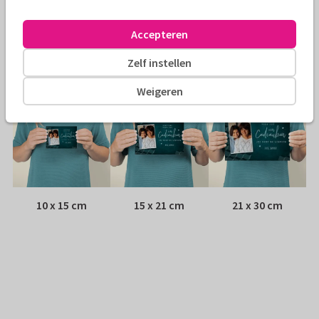
Envelop:
Witte vensterenvelop
Accepteren
Adres:
Achterop de kaart
Zelf instellen
Formaten
Weigeren
10 x 15 cm
15 x 21 cm
21 x 30 cm