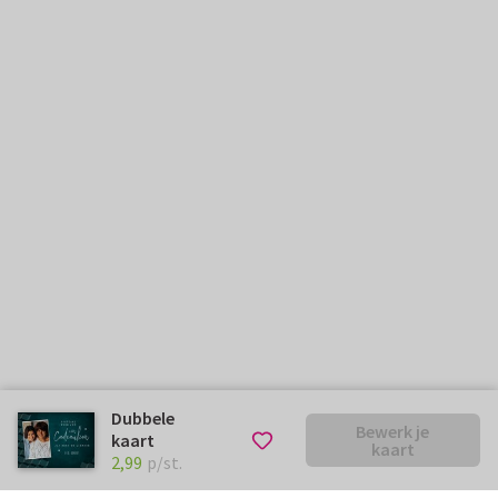
Dubbele
Bewerk je
kaart
kaart
€ 2,99
p/st.
2,99
p/st.