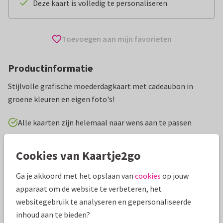
Deze kaart is volledig te personaliseren
Toevoegen aan mijn favorieten
Productinformatie
Stijlvolle grafische moederdagkaart met cadeaubon in
groene kleuren en eigen foto's!
Alle kaarten zijn helemaal naar wens aan te passen
Moederdag kaarten
Paperhugs - by Lidy
Tegoedbon
Cookies van Kaartje2go
Ga je akkoord met het opslaan van
cookies
op jouw
Specificaties bij deze kaart
apparaat om de website te verbeteren, het
Papiersoort:
Kies uit 6 luxe papiersoorten
websitegebruik te analyseren en gepersonaliseerde
inhoud aan te bieden?