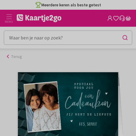
Ga
Meerdere keren als beste getest
naar
de
MENU
inhoud
Terug