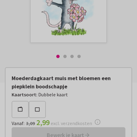
Moederdagkaart muis met bloemen een
piepklein boodschapje
Vanaf:
€ 2,99
excl. verzendkosten
Kaartsoort
:
Dubbele kaart
2,99
Vanaf
:
3,09
excl. verzendkosten
Bewerk je kaart