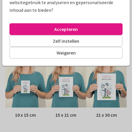
websitegebruik te analyseren en gepersonaliseerde
Specificaties bij deze kaart
inhoud aan te bieden?
Papiersoort:
Kies uit 6 luxe papiersoorten
Accepteren
Envelop:
Witte vensterenvelop
Zelf instellen
Adres:
Achterop de kaart
Weigeren
Formaten
10 x 15 cm
15 x 21 cm
21 x 30 cm