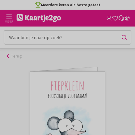
Ga
Meerdere keren als beste getest
naar
de
MENU
inhoud
Terug