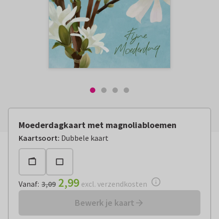
Moederdagkaart met magnoliabloemen
Vanaf:
€ 2,99
excl. verzendkosten
Kaartsoort
:
Dubbele kaart
2,99
Vanaf
:
3,09
excl. verzendkosten
Bewerk je kaart