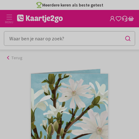
Ga
Meerdere keren als beste getest
naar
de
MENU
inhoud
Terug