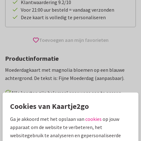
Klantwaardering 9.2/10
Voor 21:00 uur besteld = vandaag verzonden
Deze kaart is volledig te personaliseren
Toevoegen aan mijn favorieten
Productinformatie
Moederdagkaart met magnolia bloemen op een blauwe
achtergrond. De tekst is: Fijne Moederdag (aanpasbaar).
Alle kaarten zijn helemaal naar wens aan te passen
Cookies van Kaartje2go
Moederdag kaarten
Fishuals
Bomma
Ga je akkoord met het opslaan van
cookies
op jouw
apparaat om de website te verbeteren, het
Specificaties bij deze kaart
websitegebruik te analyseren en gepersonaliseerde