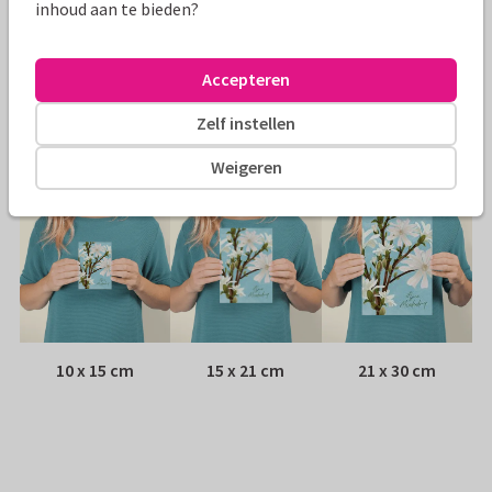
Papiersoort:
Kies uit 6 luxe papiersoorten
inhoud aan te bieden?
Envelop:
Witte vensterenvelop
Accepteren
Adres:
Achterop de kaart
Zelf instellen
Formaten
Weigeren
10 x 15 cm
15 x 21 cm
21 x 30 cm