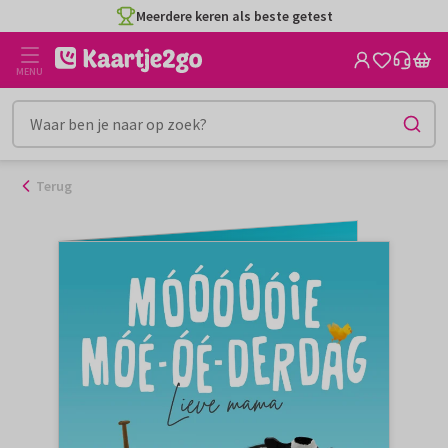
Ga
Meerdere keren als beste getest
naar
de
MENU
inhoud
Terug