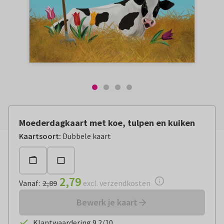
Moederdagkaart met koe, tulpen en kuiken
Vanaf:
€ 2,79
excl. verzendkosten
Kaartsoort
:
Dubbele kaart
2,79
Vanaf
:
2,89
excl. verzendkosten
Bewerk je kaart
Klantwaardering 9.2/10