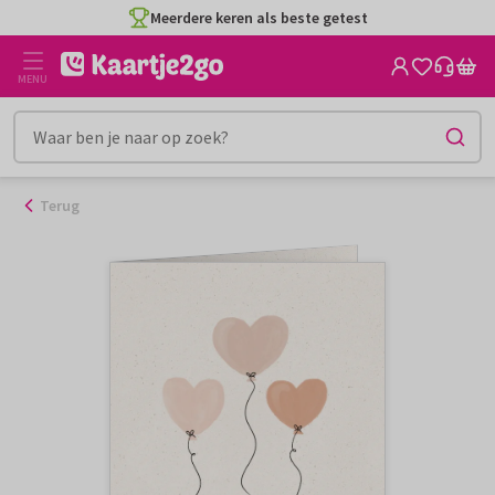
Ga
Meerdere keren als beste getest
naar
de
MENU
inhoud
Terug