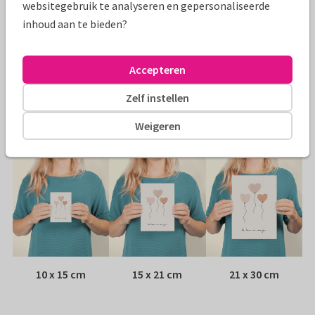
websitegebruik te analyseren en gepersonaliseerde
Specificaties bij deze kaart
inhoud aan te bieden?
Papiersoort:
Kies uit 6 luxe papiersoorten
Accepteren
Envelop:
Witte vensterenvelop
Zelf instellen
Adres:
Achterop de kaart
Weigeren
Formaten
10 x 15 cm
15 x 21 cm
21 x 30 cm