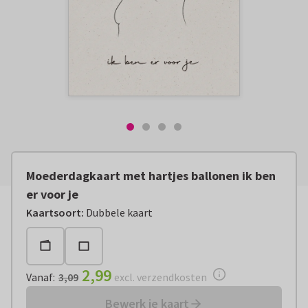
Moederdagkaart met hartjes ballonen ik ben
er voor je
Vanaf:
€ 2,99
excl. verzendkosten
Kaartsoort
:
Dubbele kaart
2,99
Vanaf
:
3,09
excl. verzendkosten
Bewerk je kaart