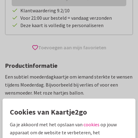
Klantwaardering 9.2/10
Voor 21:00 uur besteld = vandaag verzonden
Deze kaart is volledig te personaliseren
Toevoegen aan mijn favorieten
Productinformatie
Een subtiel moederdagkaartje om iemand sterkte te wensen
tijdens Moederdag. Bijvoorbeeld bij verlies of voor een
wensmoeder. Met roze hartjes ballon.
Alle kaarten zijn helemaal naar wens aan te passen
Cookies van Kaartje2go
Moederdag kaarten
Rosemarijn
Sterkte en verlies
Ga je akkoord met het opslaan van
cookies
op jouw
apparaat om de website te verbeteren, het