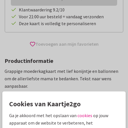
Klantwaardering 9.2/10
Voor 21:00 uur besteld = vandaag verzonden
Deze kaart is volledig te personaliseren
Toevoegen aan mijn favorieten
Productinformatie
Grappige moederkagkaart met lief konijntje en ballonnen
om de allerliefste mama te bedanken. Tekst naar wens
aanpasbaar.
Alle kaarten zijn helemaal naar wens aan te passen
Cookies van Kaartje2go
Moederdag kaarten
Annemie Satijn
Grappig
Ga je akkoord met het opslaan van
cookies
op jouw
apparaat om de website te verbeteren, het