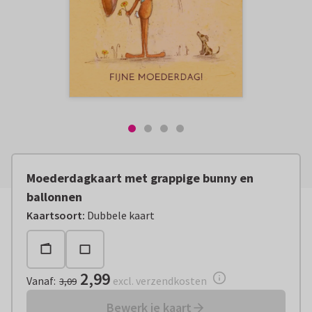
Moederdagkaart met grappige bunny en
ballonnen
Vanaf:
€ 2,99
excl. verzendkosten
Kaartsoort
:
Dubbele kaart
2,99
Vanaf
:
excl. verzendkosten
3,09
Bewerk je kaart