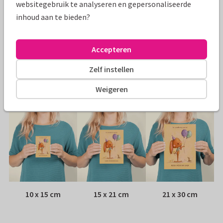
websitegebruik te analyseren en gepersonaliseerde
Specificaties bij deze kaart
inhoud aan te bieden?
Papiersoort:
Kies uit 6 luxe papiersoorten
Accepteren
Envelop:
Witte vensterenvelop
Zelf instellen
Adres:
Achterop de kaart
Weigeren
Formaten
10 x 15 cm
15 x 21 cm
21 x 30 cm