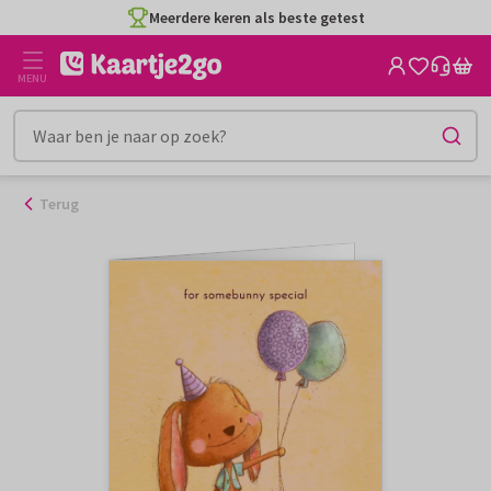
Ga
Meerdere keren als beste getest
naar
de
MENU
inhoud
Terug