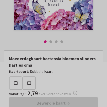
Moederdagkaart hortensia bloemen vlinders
hartjes oma
Vanaf:
€ 2,79
excl. verzendkosten
Kaartsoort
:
Dubbele kaart
2,79
Vanaf
:
excl. verzendkosten
2,89
Bewerk je kaart