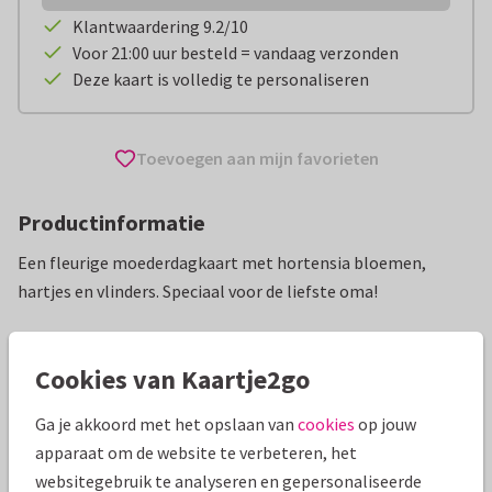
Klantwaardering 9.2/10
Voor 21:00 uur besteld = vandaag verzonden
Deze kaart is volledig te personaliseren
Toevoegen aan mijn favorieten
Productinformatie
Een fleurige moederdagkaart met hortensia bloemen,
hartjes en vlinders. Speciaal voor de liefste oma!
Alle kaarten zijn helemaal naar wens aan te passen
Cookies van Kaartje2go
Moederdag kaarten
Paperhugs - by Lidy
Bomma
Ga je akkoord met het opslaan van
cookies
op jouw
apparaat om de website te verbeteren, het
Specificaties bij deze kaart
websitegebruik te analyseren en gepersonaliseerde