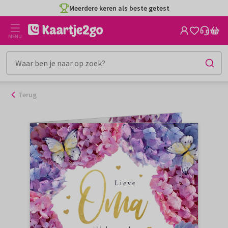
Ga
Meerdere keren als beste getest
naar
de
MENU
inhoud
Terug