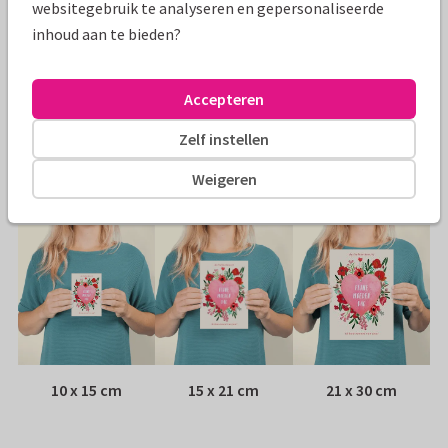
websitegebruik te analyseren en gepersonaliseerde
Specificaties bij deze kaart
inhoud aan te bieden?
Papiersoort:
Kies uit 6 luxe papiersoorten
Accepteren
Envelop:
Witte vensterenvelop
Zelf instellen
Adres:
Achterop de kaart
Weigeren
Formaten
10 x 15 cm
15 x 21 cm
21 x 30 cm