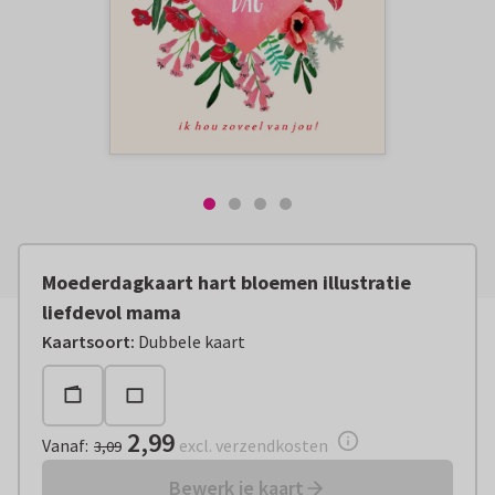
Moederdagkaart hart bloemen illustratie
liefdevol mama
Vanaf:
€ 2,99
excl. verzendkosten
Kaartsoort
:
Dubbele kaart
2,99
Vanaf
:
excl. verzendkosten
3,09
Bewerk je kaart