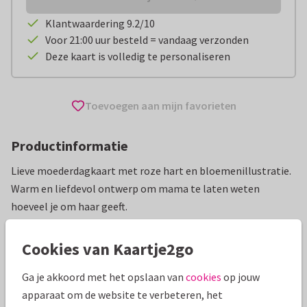
Klantwaardering 9.2/10
Voor 21:00 uur besteld = vandaag verzonden
Deze kaart is volledig te personaliseren
Toevoegen aan mijn favorieten
Productinformatie
Lieve moederdagkaart met roze hart en bloemenillustratie.
Warm en liefdevol ontwerp om mama te laten weten
hoeveel je om haar geeft.
Alle kaarten zijn helemaal naar wens aan te passen
Cookies van Kaartje2go
Moederdag kaarten
Caroline Bonne Müller
Schoonmoed
Ga je akkoord met het opslaan van
cookies
op jouw
apparaat om de website te verbeteren, het