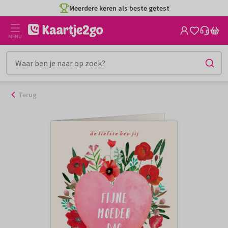
Ga
Meerdere keren als beste getest
naar
de
MENU
inhoud
Terug