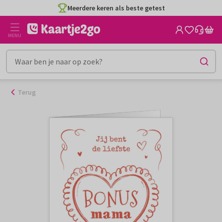
Ga
Meerdere keren als beste getest
naar
de
MENU
inhoud
Terug