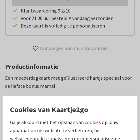
Klantwaardering 9.2/10
Voor 21:00 uur besteld = vandaag verzonden
Deze kaart is volledig te personaliseren
Toevoegen aan mijn favorieten
Productinformatie
Een moederdagkaart met geïllustreerd hartje speciaal voor
de liefste bonus mama!
Alle kaarten zijn helemaal naar wens aan te passen
Cookies van Kaartje2go
Moederdag kaarten
Paperhugs - by Lidy
Plusmoeder
Ga je akkoord met het opslaan van
cookies
op jouw
apparaat om de website te verbeteren, het
Specificaties bij deze kaart
websitegebruik te analyseren en gepersonaliseerde