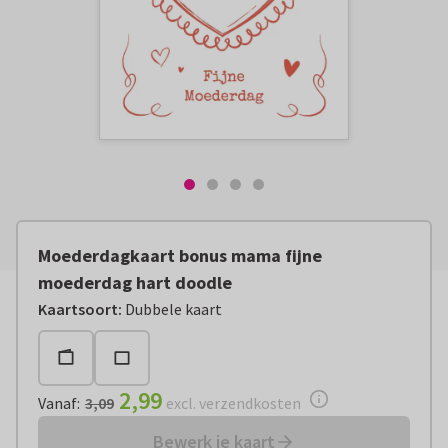
Moederdagkaart bonus mama fijne
moederdag hart doodle
Vanaf:
€ 2,99
excl. verzendkosten
Kaartsoort
:
Dubbele kaart
2,99
Vanaf
:
3,09
excl. verzendkosten
Bewerk je kaart