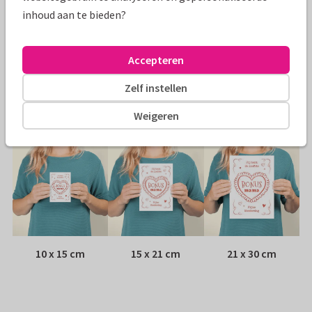
inhoud aan te bieden?
Papiersoort:
Kies uit 6 luxe papiersoorten
Envelop:
Witte vensterenvelop
Accepteren
Zelf instellen
Adres:
Achterop de kaart
Weigeren
Formaten
10 x 15 cm
15 x 21 cm
21 x 30 cm