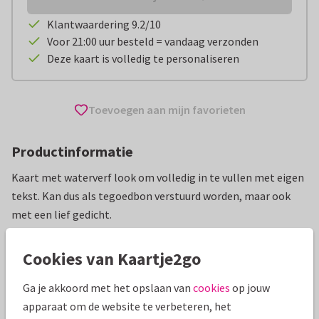
Klantwaardering 9.2/10
Voor 21:00 uur besteld = vandaag verzonden
Deze kaart is volledig te personaliseren
Toevoegen aan mijn favorieten
Productinformatie
Kaart met waterverf look om volledig in te vullen met eigen
tekst. Kan dus als tegoedbon verstuurd worden, maar ook
met een lief gedicht.
Alle kaarten zijn helemaal naar wens aan te passen
Cookies van Kaartje2go
Moederdag kaarten
Wilma Wolf-Potkamp
Tegoedbon
Ga je akkoord met het opslaan van
cookies
op jouw
apparaat om de website te verbeteren, het