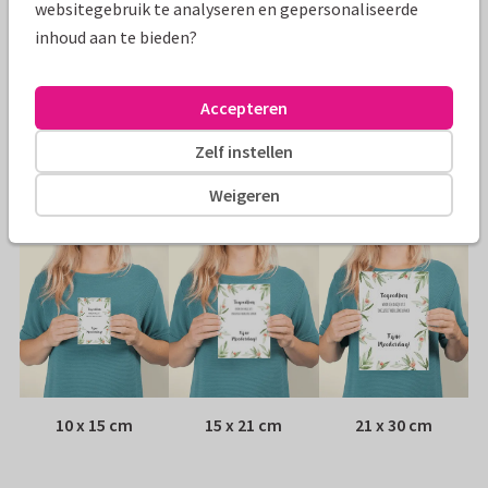
websitegebruik te analyseren en gepersonaliseerde
Specificaties bij deze kaart
inhoud aan te bieden?
Papiersoort:
Kies uit 6 luxe papiersoorten
Accepteren
Envelop:
Witte vensterenvelop
Zelf instellen
Adres:
Achterop de kaart
Weigeren
Formaten
10 x 15 cm
15 x 21 cm
21 x 30 cm