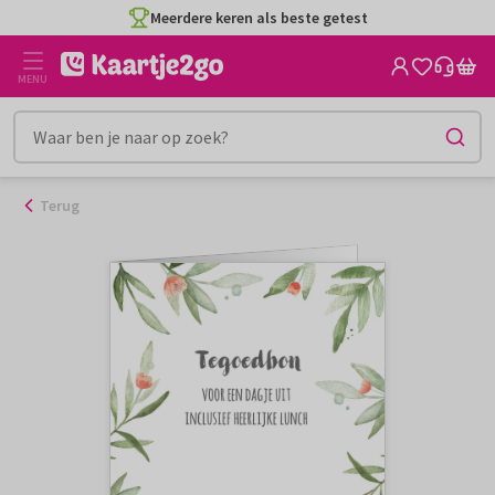
Ga
Meerdere keren als beste getest
naar
de
MENU
inhoud
Terug