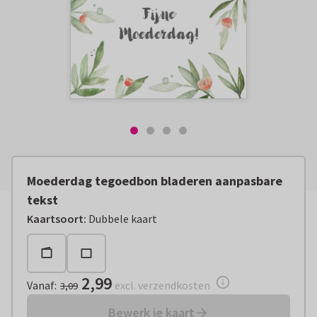
Moederdag tegoedbon bladeren aanpasbare
tekst
Vanaf:
€ 2,99
excl. verzendkosten
Kaartsoort
:
Dubbele kaart
2,99
Vanaf
:
excl. verzendkosten
3,09
Bewerk je kaart