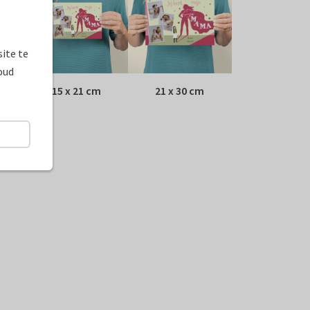
ite te
oud
15 x 21 cm
21 x 30 cm