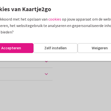
kies van Kaartje2go
assen
akkoord met het opslaan van
cookies
op jouw apparaat om de webs
ig
eren, het websitegebruik te analyseren en gepersonaliseerde inh
 bieden?
10 x 15 cm
Accepteren
Zelf instellen
Weigeren
ten