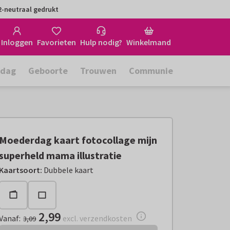
-neutraal gedrukt
Inloggen
Favorieten
Hulp nodig?
Winkelmand
rdag
Geboorte
Trouwen
Communie
Moederdag kaart fotocollage mijn
superheld mama illustratie
Vanaf:
€ 2,99
excl. verzendkosten
Kaartsoort
:
Dubbele kaart
2,99
Vanaf
:
excl. verzendkosten
3,09