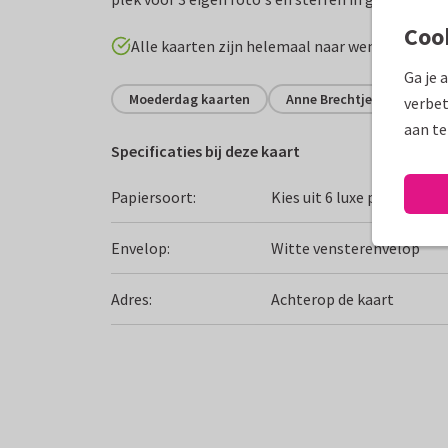
Coo
Alle kaarten zijn helemaal naar wens aan te p
Ga je 
Moederdag kaarten
Anne Brechtje
Grapp
verbet
aan te
Specificaties bij deze kaart
Papiersoort:
Kies uit 6 luxe papiersoor
Envelop:
Witte vensterenvelop
Adres:
Achterop de kaart