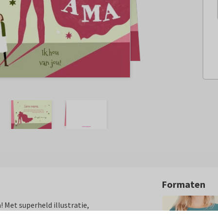
Formaten
Met superheld illustratie,
oze kleuren.