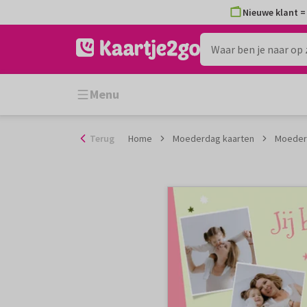
Ga
Nieuwe klant = 
naar
de
inhoud
Menu
Terug
Home
Moederdag kaarten
Moederd