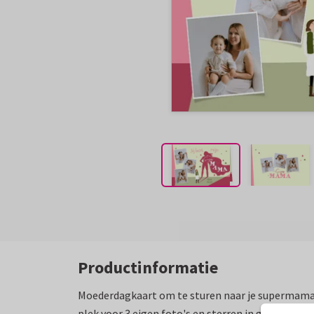
Productinformatie
Moederdagkaart om te sturen naar je supermama! 
plek voor 3 eigen foto's en sterren in groene en r