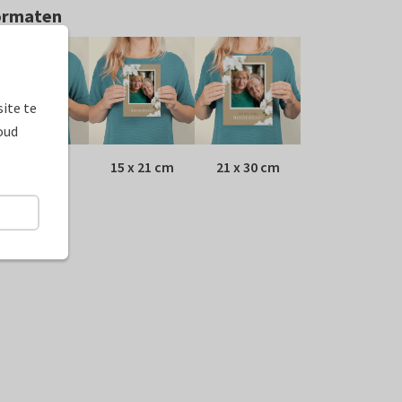
ormaten
ite te
oud
10 x 15 cm
15 x 21 cm
21 x 30 cm