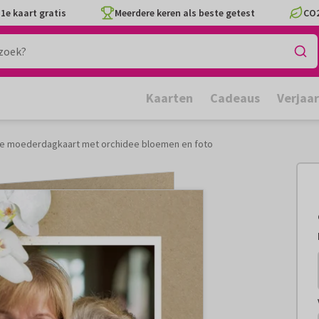
1e kaart gratis
Meerdere keren als beste getest
CO2
Kaarten
Cadeaus
Verjaa
e moederdagkaart met orchidee bloemen en foto