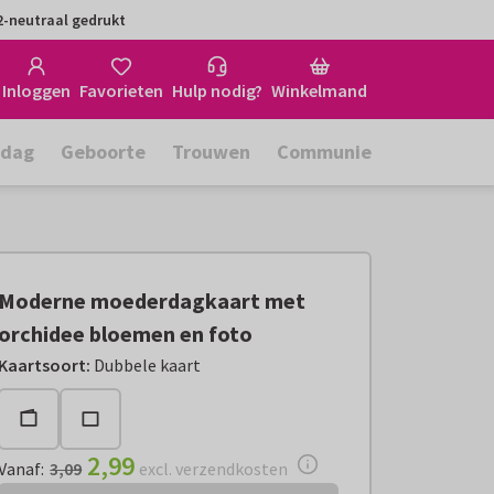
-neutraal gedrukt
Inloggen
Favorieten
Hulp nodig?
Winkelmand
rdag
Geboorte
Trouwen
Communie
Moderne moederdagkaart met
orchidee bloemen en foto
Vanaf:
€ 2,99
excl. verzendkosten
Kaartsoort
:
Dubbele kaart
2,99
Vanaf
:
3,09
excl. verzendkosten