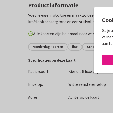
Productinformatie
Voeg je eigen foto toe en maak zo deze persoonl
Coo
kraftlook achtergrond en een stijlvolle illustrati
Ga je 
Alle kaarten zijn helemaal naar wens aan te p
verbet
aan te
Moederdag kaarten
ilse
Schoonmoeder
Specificaties bij deze kaart
Papiersoort:
Kies uit 6 luxe papiersoor
Envelop:
Witte vensterenvelop
Adres:
Achterop de kaart