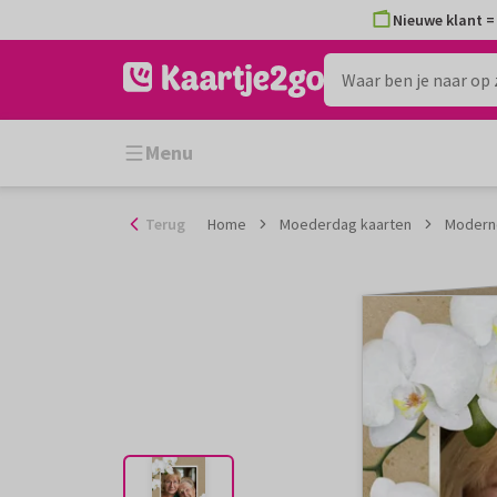
Ga
Nieuwe klant = 
naar
de
inhoud
Menu
Terug
Home
Moederdag kaarten
Modern