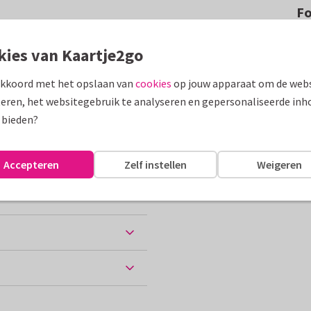
F
ijke moederdagkaart. Met
kies van Kaartje2go
e van witte orchideeën.
akkoord met het opslaan van
cookies
op jouw apparaat om de webs
assen
eren, het websitegebruik te analyseren en gepersonaliseerde inh
 bieden?
Accepteren
Zelf instellen
Weigeren
ten