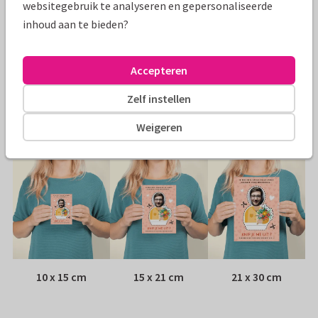
websitegebruik te analyseren en gepersonaliseerde
Specificaties bij deze kaart
inhoud aan te bieden?
Papiersoort:
Kies uit 6 luxe papiersoorten
Accepteren
Envelop:
Witte vensterenvelop
Zelf instellen
Adres:
Achterop de kaart
Weigeren
Formaten
10 x 15 cm
15 x 21 cm
21 x 30 cm