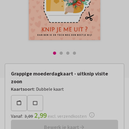
Grappige moederdagkaart - uitknip visite
zoon
Vanaf:
€ 2,99
excl. verzendkosten
Kaartsoort
:
Dubbele kaart
2,99
Vanaf
:
3,09
excl. verzendkosten
Bewerk je kaart