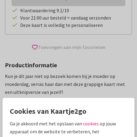
Klantwaardering 9.2/10
Voor 21:00 uur besteld = vandaag verzonden
Deze kaart is volledig te personaliseren
Toevoegen aan mijn favorieten
Productinformatie
Kun je dit jaar niet op bezoek komen bij je moeder op
moederdag, verras haar dan met deze grappige kaart met
een uitknipversie van jezelf!
Alle kaarten zijn helemaal naar wens aan te passen
Cookies van Kaartje2go
Moederdag kaarten
ilse
Grappig
Ga je akkoord met het opslaan van
cookies
op jouw
apparaat om de website te verbeteren, het