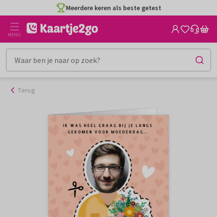
Ga
Meerdere keren als beste getest
naar
de
MENU
inhoud
Terug