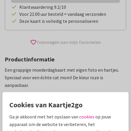
Klantwaardering 9.2/10
Voor 21:00 uur besteld = vandaag verzonden
Deze kaart is volledig te personaliseren
Toevoegen aan mijn favorieten
Productinformatie
Een grappige moederdagkaart met eigen foto en hartjes.
Speciaal voor een échte cat mom! De kleur roze is
aanpasbaar.
Alle kaarten zijn helemaal naar wens aan te passen
Cookies van Kaartje2go
Moederdag kaarten
Paperhugs - by Lidy
Grappig
Ga je akkoord met het opslaan van
cookies
op jouw
apparaat om de website te verbeteren, het