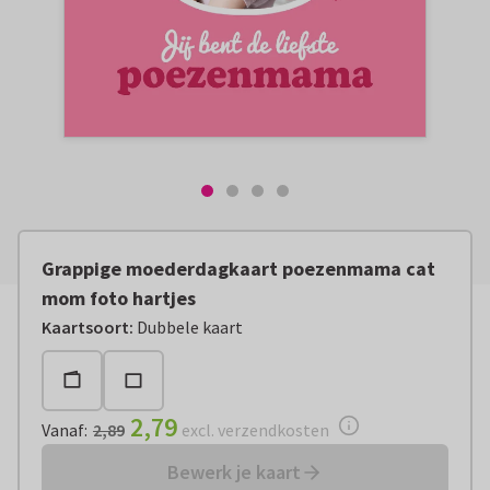
Grappige moederdagkaart poezenmama cat
mom foto hartjes
Vanaf:
€ 2,79
excl. verzendkosten
Kaartsoort
:
Dubbele kaart
2,79
Vanaf
:
2,89
excl. verzendkosten
Bewerk je kaart