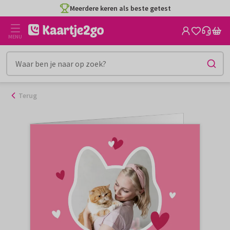
Ga
Meerdere keren als beste getest
naar
de
MENU
inhoud
Terug