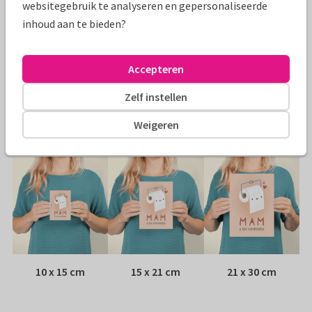
websitegebruik te analyseren en gepersonaliseerde
Specificaties bij deze kaart
inhoud aan te bieden?
Papiersoort:
Kies uit 6 luxe papiersoorten
Accepteren
Envelop:
Witte vensterenvelop
Zelf instellen
Adres:
Achterop de kaart
Weigeren
Formaten
10 x 15 cm
15 x 21 cm
21 x 30 cm