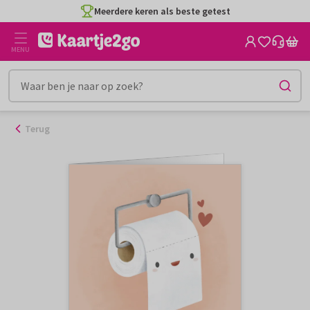
Ga
Meerdere keren als beste getest
naar
de
MENU
inhoud
Terug