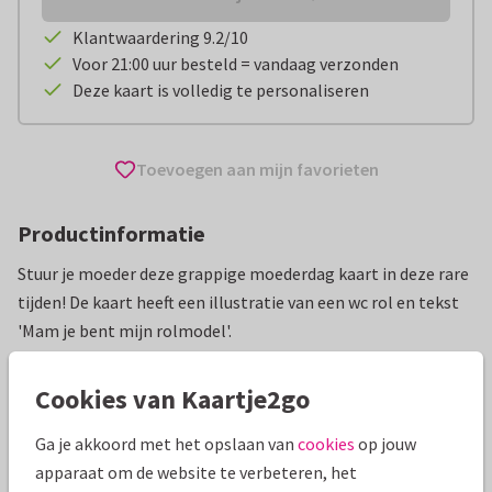
Klantwaardering 9.2/10
Voor 21:00 uur besteld = vandaag verzonden
Deze kaart is volledig te personaliseren
Toevoegen aan mijn favorieten
Productinformatie
Stuur je moeder deze grappige moederdag kaart in deze rare
tijden! De kaart heeft een illustratie van een wc rol en tekst
'Mam je bent mijn rolmodel'.
Alle kaarten zijn helemaal naar wens aan te passen
Cookies van Kaartje2go
Moederdag kaarten
AnoukS
Grappig
Ga je akkoord met het opslaan van
cookies
op jouw
apparaat om de website te verbeteren, het