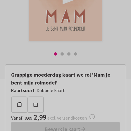
Grappige moederdag kaart wc rol 'Mam je
bent mijn rolmodel'
Vanaf:
€ 2,99
excl. verzendkosten
Kaartsoort
:
Dubbele kaart
2,99
Vanaf
:
excl. verzendkosten
3,09
Bewerk je kaart