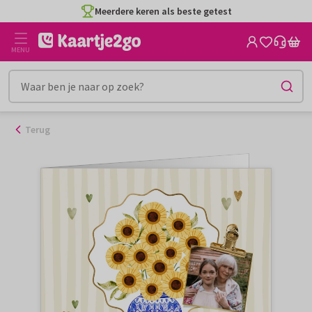
Ga
Meerdere keren als beste getest
naar
de
MENU
inhoud
Terug