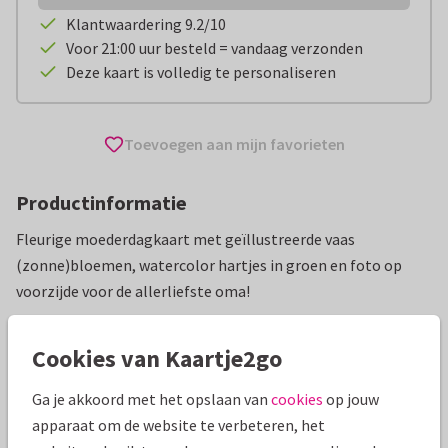
Klantwaardering 9.2/10
Voor 21:00 uur besteld = vandaag verzonden
Deze kaart is volledig te personaliseren
Toevoegen aan mijn favorieten
Productinformatie
Fleurige moederdagkaart met geïllustreerde vaas
(zonne)bloemen, watercolor hartjes in groen en foto op
voorzijde voor de allerliefste oma!
Alle kaarten zijn helemaal naar wens aan te passen
Cookies van Kaartje2go
Moederdag kaarten
Renee geeft vorm
Bomma
Ga je akkoord met het opslaan van
cookies
op jouw
apparaat om de website te verbeteren, het