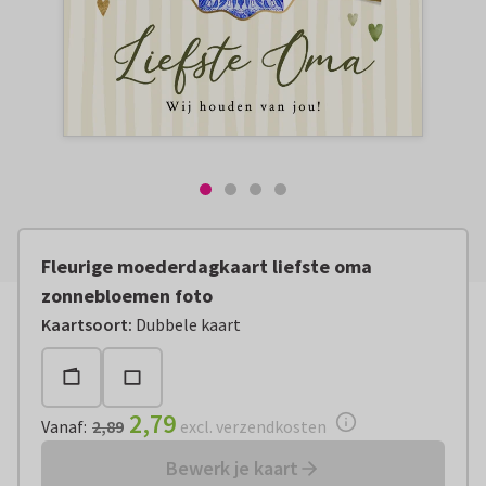
Fleurige moederdagkaart liefste oma
zonnebloemen foto
Vanaf:
€ 2,79
excl. verzendkosten
Kaartsoort
:
Dubbele kaart
2,79
Vanaf
:
2,89
excl. verzendkosten
Bewerk je kaart