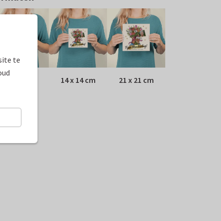
ite te
oud
10 x 10 cm
14 x 14 cm
21 x 21 cm