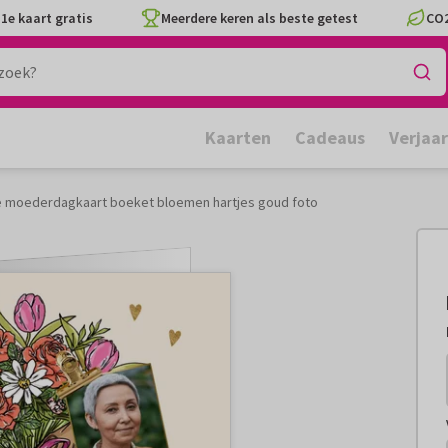
1e kaart gratis
Meerdere keren als beste getest
CO2
Kaarten
Cadeaus
Verjaa
e moederdagkaart boeket bloemen hartjes goud foto