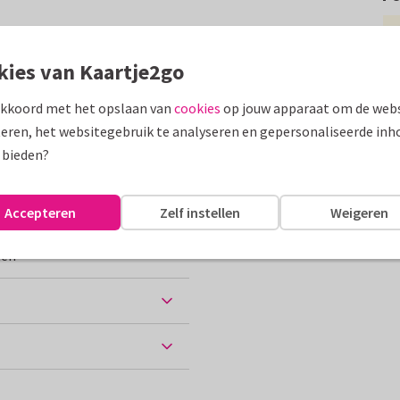
urrijke bos bloemen
rzijde en kleine hartjes
kies van Kaartje2go
akkoord met het opslaan van
cookies
op jouw apparaat om de webs
assen
eren, het websitegebruik te analyseren en gepersonaliseerde inh
 bieden?
hoonmoeder
Accepteren
Zelf instellen
Weigeren
ten