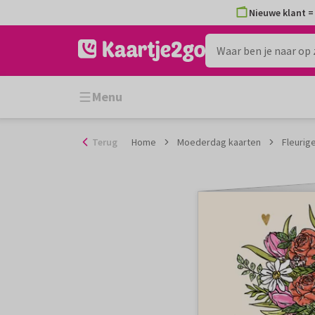
Ga
Nieuwe klant = 
naar
de
inhoud
Menu
Terug
Home
Moederdag kaarten
Fleurig