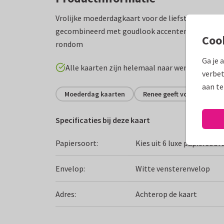
Vrolijke moederdagkaart voor de liefste! Met kle
gecombineerd met goudlook accenten, foto op voo
Coo
rondom
Ga je 
Alle kaarten zijn helemaal naar wens aan te p
verbet
aan te
Moederdag kaarten
Renee geeft vorm
Sc
Specificaties bij deze kaart
Papiersoort:
Kies uit 6 luxe papiersoor
Envelop:
Witte vensterenvelop
Adres:
Achterop de kaart