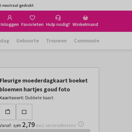
-neutraal gedrukt
Inloggen
Favorieten
Hulp nodig?
Winkelmand
rdag
Geboorte
Trouwen
Communie
Fleurige moederdagkaart boeket
bloemen hartjes goud foto
Vanaf:
€ 2,79
excl. verzendkosten
Kaartsoort
:
Dubbele kaart
2,79
Vanaf
:
excl. verzendkosten
2,89