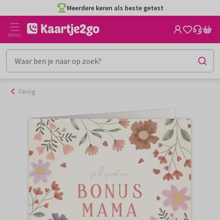
Ga
Meerdere keren als beste getest
naar
de
MENU
inhoud
Terug