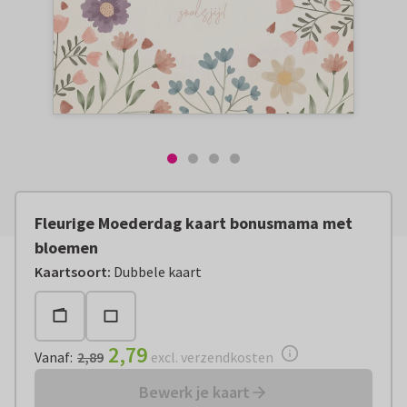
Fleurige Moederdag kaart bonusmama met
bloemen
Vanaf:
€ 2,79
excl. verzendkosten
Kaartsoort
:
Dubbele kaart
2,79
Vanaf
:
2,89
excl. verzendkosten
Bewerk je kaart