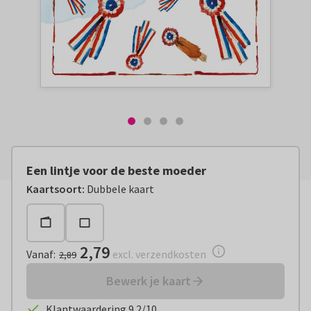
Een lintje voor de beste moeder
Vanaf:
€ 2,79
excl. verzendkosten
Kaartsoort
:
Dubbele kaart
2,79
Vanaf
:
excl. verzendkosten
2,89
Bewerk je kaart
Klantwaardering 9.2/10