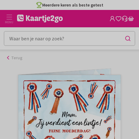
Ga
Meerdere keren als beste getest
naar
de
MENU
inhoud
Terug