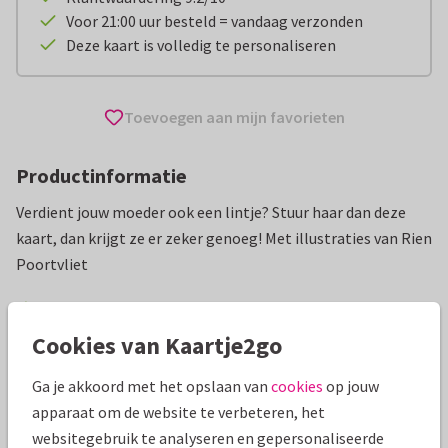
Voor 21:00 uur besteld = vandaag verzonden
Deze kaart is volledig te personaliseren
Toevoegen aan mijn favorieten
Productinformatie
Verdient jouw moeder ook een lintje? Stuur haar dan deze
kaart, dan krijgt ze er zeker genoeg! Met illustraties van Rien
Poortvliet
Alle kaarten zijn helemaal naar wens aan te passen
Cookies van Kaartje2go
Moederdag kaarten
Lang Leve de Boerderij
Grappig
Ga je akkoord met het opslaan van
cookies
op jouw
apparaat om de website te verbeteren, het
Specificaties bij deze kaart
websitegebruik te analyseren en gepersonaliseerde