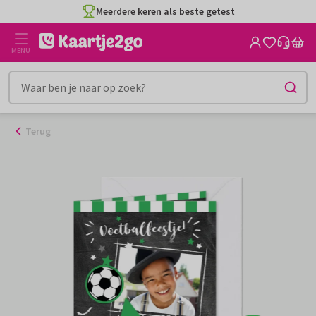
Ga
Meerdere keren als beste getest
naar
de
MENU
inhoud
Terug