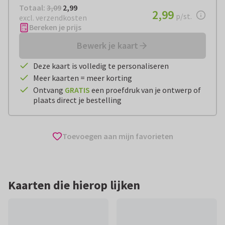
Totaal:
€ 2,99
Totaal:
3,09
2,99
€ 2,99
2,99
per stuk
p/st.
excl. verzendkosten
Bereken je prijs
Bewerk je kaart
Deze kaart is volledig te personaliseren
Meer kaarten = meer korting
Ontvang
GRATIS
een proefdruk van je ontwerp of
plaats direct je bestelling
Toevoegen aan mijn favorieten
Kaarten die hierop lijken