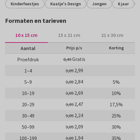
Kinderfeestjes
Kaatje's Design
Jongen
6 jaar
Formaten en tarieven
10 x 15 cm
15 x 21 cm
21 x 30 cm
Aantal
Prijs p/s
Korting
Gratis
Proefdruk
0,49
2,99
1–4
3,09
2,84
5–9
5%
3,09
2,69
10–19
10%
3,09
2,47
20–29
17,5%
3,09
2,24
30–49
25%
3,09
2,09
50–99
30%
3,09
1,94
100–199
35%
3,09