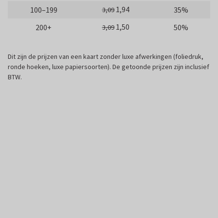
1,94
100–199
35%
3,09
1,50
200+
50%
3,09
Dit zijn de prijzen van een kaart zonder luxe afwerkingen (foliedruk,
ronde hoeken, luxe papiersoorten). De getoonde prijzen zijn inclusief
BTW.