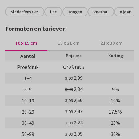
Kinderfeestjes
ilse
Jongen
Voetbal
8 jaar
Formaten en tarieven
10 x 15 cm
15 x 21 cm
21 x 30 cm
Aantal
Prijs p/s
Korting
Gratis
Proefdruk
0,49
2,99
1–4
3,09
2,84
5–9
5%
3,09
2,69
10–19
10%
3,09
2,47
20–29
17,5%
3,09
2,24
30–49
25%
3,09
2,09
50–99
30%
3,09