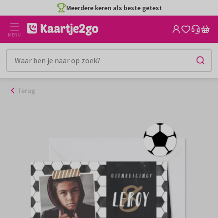
Ga
Meerdere keren als beste getest
naar
de
MENU
inhoud
Terug