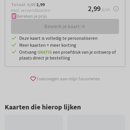
Totaal:
€ 2,99
Totaal:
3,09
2,99
€ 2,99
2,99
per stuk
p/st.
excl. verzendkosten
Bereken je prijs
Bewerk je kaart
Deze kaart is volledig te personaliseren
Meer kaarten = meer korting
Ontvang
GRATIS
een proefdruk van je ontwerp of
plaats direct je bestelling
Toevoegen aan mijn favorieten
Kaarten die hierop lijken