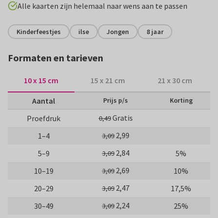
Alle kaarten zijn helemaal naar wens aan te passen
Kinderfeestjes
ilse
Jongen
8 jaar
Formaten en tarieven
10 x 15 cm
15 x 21 cm
21 x 30 cm
Aantal
Prijs p/s
Korting
Gratis
Proefdruk
0,49
2,99
1–4
3,09
2,84
5–9
5%
3,09
2,69
10–19
10%
3,09
2,47
20–29
17,5%
3,09
2,24
30–49
25%
3,09