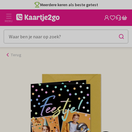
Ga
Meerdere keren als beste getest
naar
de
MENU
inhoud
Terug