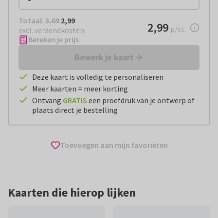
Totaal:
€ 2,99
Totaal:
3,09
2,99
€ 2,99
2,99
per stuk
p/st.
excl. verzendkosten
Bereken je prijs
Bewerk je kaart
Deze kaart is volledig te personaliseren
Meer kaarten = meer korting
Ontvang
GRATIS
een proefdruk van je ontwerp of
plaats direct je bestelling
Toevoegen aan mijn favorieten
Kaarten die hierop lijken