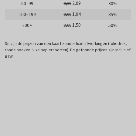
2,09
50–99
30%
3,09
1,94
100–199
35%
3,09
1,50
200+
50%
3,09
Dit zijn de prijzen van een kaart zonder luxe afwerkingen (foliedruk,
ronde hoeken, luxe papiersoorten). De getoonde prijzen zijn inclusief
BTW.