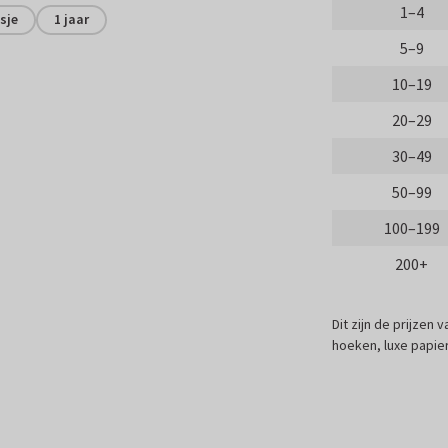
1–4
sje
1 jaar
5–9
10–19
20–29
30–49
50–99
100–199
200+
Dit zijn de prijzen
hoeken, luxe papier