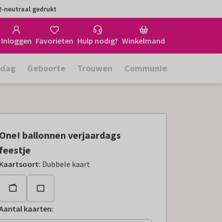
-neutraal gedrukt
Inloggen
Favorieten
Hulp nodig?
Winkelmand
rdag
Geboorte
Trouwen
Communie
One! ballonnen verjaardags
feestje
Kaartsoort
:
Dubbele kaart
Aantal kaarten
: