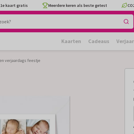
1e kaart gratis
Meerdere keren als beste getest
CO2
Kaarten
Cadeaus
Verjaa
en verjaardags feestje