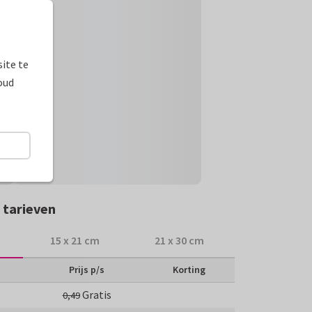
ite te
oud
 tarieven
15 x 21 cm
21 x 30 cm
Prijs p/s
Korting
Gratis
0,49