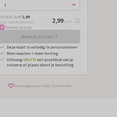
Totaal:
€ 2,99
Totaal:
3,09
2,99
€ 2,99
2,99
per stuk
p/st.
excl. verzendkosten
Bereken je prijs
Bewerk je kaart
Deze kaart is volledig te personaliseren
Meer kaarten = meer korting
Ontvang
GRATIS
een proefdruk van je
ontwerp of plaats direct je bestelling
Toevoegen aan mijn favorieten