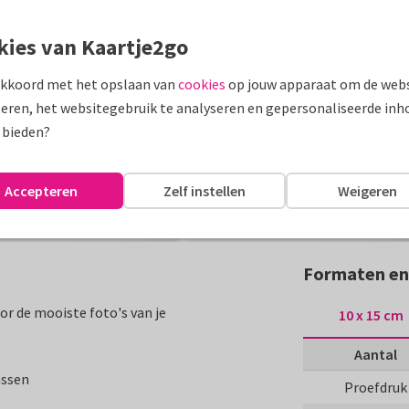
kies van Kaartje2go
akkoord met het opslaan van
cookies
op jouw apparaat om de webs
eren, het websitegebruik te analyseren en gepersonaliseerde inh
 bieden?
Accepteren
Zelf instellen
Weigeren
Formaten en
r de mooiste foto's van je
10 x 15 cm
Aantal
assen
Proefdruk