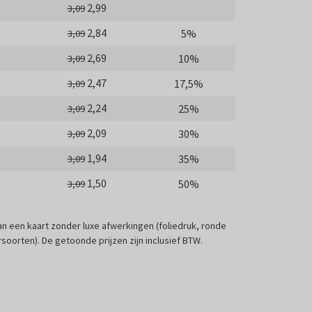
2,99
3,09
2,84
5%
3,09
2,69
10%
3,09
2,47
17,5%
3,09
2,24
25%
3,09
2,09
30%
3,09
1,94
35%
3,09
1,50
50%
3,09
 van een kaart zonder luxe afwerkingen (foliedruk, ronde
soorten). De getoonde prijzen zijn inclusief BTW.