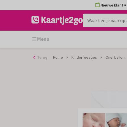
Ga
Nieuwe klant = 
naar
de
inhoud
Menu
Terug
Home
Kinderfeestjes
One! ballonn